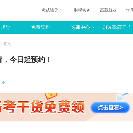
考试辅导
财税实务
高薪就业
学
习指导
免费资料
选课中心
CFA高端证书
> 正文
请，今日起预约！
小