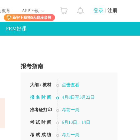
登录
注册
历教育
APP下载
FRM好课
报考指南
大纲 / 教材
点击查看
报 名 时 间
4月8日至5月22日
准考证打印
考前一周
考 试 时 间
6月13日、14日
考 试 成 绩
考后一周