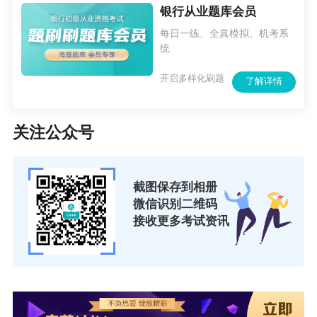
三、缴费失败
银行从业题库会员
缴费失败还有部分考生前面的流程都完成得很好，但是在
每日一练、全真模拟、机考系
统
最后一步缴纳报名费时卡住了，点击支付费用失败。报名
开启多样化刷题
时缴费支付失败主要有以下的原因，大家可以逐一进行排
了解详情
除：
关注公众号
①第三方支付APP与浏览器不适配
银行从业资格考试的报名费用需要通过报名系统在线支
付。可以使用一网通（网银）和易宝支付（微信支付）进
截图保存到相册
行付款，同时建议使用Edge浏览器、谷歌浏览器
微信识别二维码
接收更多考试资讯
（Chrome）、Firefox 火狐浏览器等主流浏览器进行在线支
付操作。
②返回登录界面后，再登录时，找不到付费入口
如果在缴费过程中页面意外返回到报名登录页面，考生再