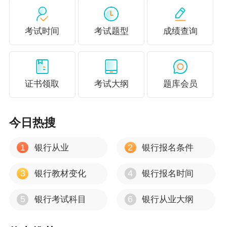
2、报名失败原因
考试时间
考试题型
成绩查询
一、照片不符合规定
根据考试要求，所上传的照片要求如下：
1、该照片将与考生入场采集照片进行比对，并应用于准考
证书领取
考试大纲
题库会员
证及职业资格证书,
2、上传照片需为JPG或JPEG格式
今日热搜
3、上传照片尺寸25mm*35mm，像素>=295*413
1
2
银行从业
银行报名条件
4、请勿上传过度修饰或美化的照片
5、请务必上传本人最近一年1寸免冠白底证件照
3
4
银行教材变化
银行报名时间
该照片将用于准考证及职业资格证书，但不要上传过度美
5
6
银行考试科目
银行从业大纲
化修饰或生活照，因照片不符合要求所造成的后果由报考
人员自行承担。