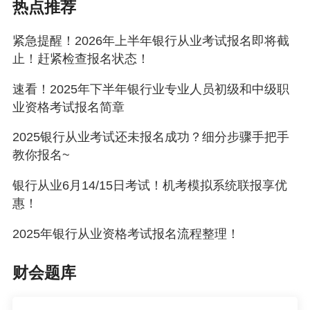
热点推荐
二、忘记缴费
银行从业考试的报名时间通常很长，给考生提供了充足的
紧急提醒！2026年上半年银行从业考试报名即将截
止！赶紧检查报名状态！
时间来考虑和准备。然而，正是这段较长的时间，让很多
同学在选择报考科目时犹豫不决。他们可能会临时改变报
速看！2025年下半年银行业专业人员初级和中级职
业资格考试报名简章
考计划，因此选择等到计划确定后再支付报名费。
但是，问题恰恰出现在这里。很多考生由于工作繁忙，往
2025银行从业考试还未报名成功？细分步骤手把手
教你报名~
往会忘记在报名截止前缴费，从而导致报名失败。这是一
个普遍的现象，因为银行职业资格考试并不提供补缴费的
银行从业6月14/15日考试！机考模拟系统联报享优
机会。如果考生没有在规定的时间内完成缴费，那么他们
惠！
的报名就会被视为失败。
2025年银行从业资格考试报名流程整理！
因此，我们强烈建议考生在确定报考计划后，尽早完成报
财会题库
名缴费，以免忘记或延误。这不仅能够确保你成功报名参
加考试，还能让你安心准备，无需担心报名问题。