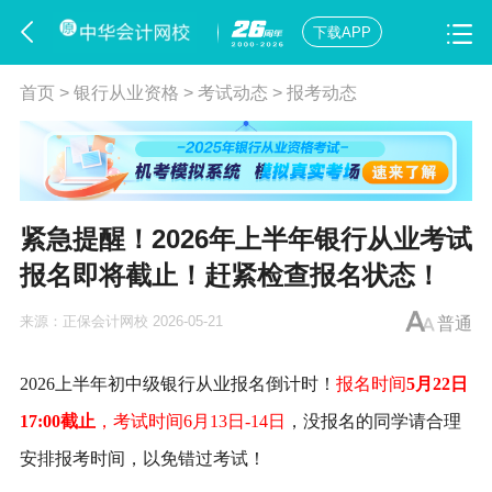
下载APP
首页
>
银行从业资格
>
考试动态
>
报考动态
紧急提醒！2026年上半年银行从业考试
报名即将截止！赶紧检查报名状态！
来源：
正保会计网校
2026-05-21
普通
2026上半年初中级
银行从业
报名倒计时！
报名时间
5月22日
17:00截止
，考试时间6月13日-14日
，没报名的同学请合理
安排报考时间，以免错过考试！