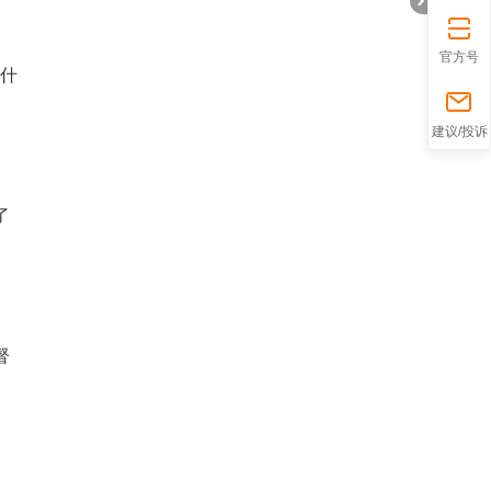
官方号
为什
折
建议/投诉
了
督
叠