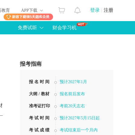
登录
注册
历教育
APP下载
免费试听
财会学习机
报考指南
报 名 时 间
预计2027年1月
大纲 / 教材
报名前后发布
财
准考证打印
考前20天左右
—
考 试 时 间
预计2027年5月15日起
考 试 成 绩
考试结束后一个月内