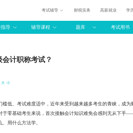
考试辅导
财税实务
高薪就业
学
习指导
辅导课程
题库
考试用书
级会计职称考试？
：
大
小
门槛低、考试难度适中，近年来受到越来越多考生的青睐，成为
对于零基础考生来说，首次接触会计知识难免会感到无从下手—
么、用什么方法学。