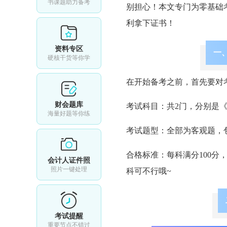
书课题助力备考
别担心！本文专门为零基础
利拿下证书！
资料专区
一
硬核干货等你学
在开始备考之前，首先要对
财会题库
考试科目：共2门，分别是
海量好题等你练
考试题型：全部为客观题，
合格标准：每科满分100分
会计人证件照
照片一键处理
科可不行哦~
考试提醒
重要节点不错过