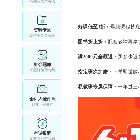
书课题助力备考
好课低至3折：
爆款课程抄
资料专区
硬核干货等你学
图书折上折：
配套教辅再享
满2000元全额返：
买多少返
财会题库
海量好题等你练
指定班次加赠：
下单即送购
私教班专属保障：
一年过三
会计人证件照
照片一键处理
考试提醒
重要节点不错过