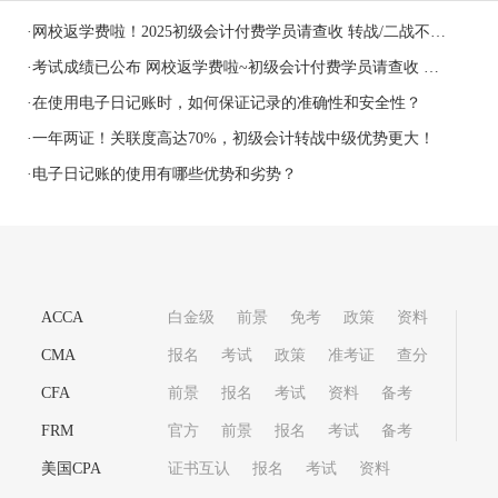
·
网校返学费啦！2025初级会计付费学员请查收 转战/二战不再愁！
·
考试成绩已公布 网校返学费啦~初级会计付费学员请查收 转战/二战不再愁！
·
在使用电子日记账时，如何保证记录的准确性和安全性？
·
一年两证！关联度高达70%，初级会计转战中级优势更大！
·
电子日记账的使用有哪些优势和劣势？
ACCA
白金级
前景
免考
政策
资料
CMA
报名
考试
政策
准考证
查分
CFA
前景
报名
考试
资料
备考
FRM
官方
前景
报名
考试
备考
美国CPA
证书互认
报名
考试
资料