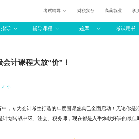
考试辅导
财税实务
高薪就业
学
习指导
辅导课程
题库
考试用书
级会计课程大放“价”！
：
大
小
进行中，专为会计考生打造的年度囤课盛典已全面启动！无论你是
是计划转战中级、注会、税务师，现在都是入手爆款好课的最佳