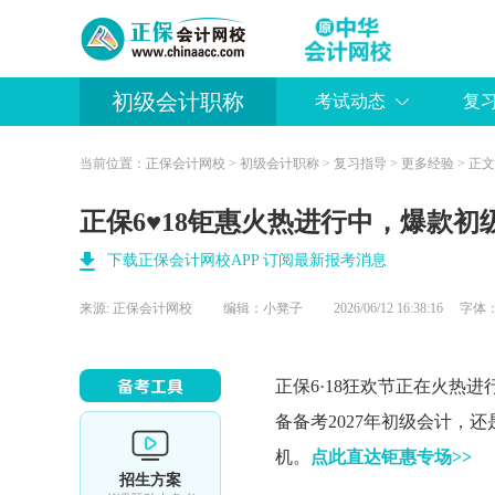
初级会计职称
考试动态
复
当前位置：
正保会计网校
>
初级会计职称
>
复习指导
>
更多经验
> 正文
正保6♥18钜惠火热进行中，爆款初
下载正保会计网校APP 订阅最新报考消息
来源:
正保会计网校
编辑：小凳子
2026/06/12 16:38:16 字体
正保6·18狂欢节正在火热
备备考2027年
初级会计
，还
机。
点此直达钜惠专场>>
招生方案