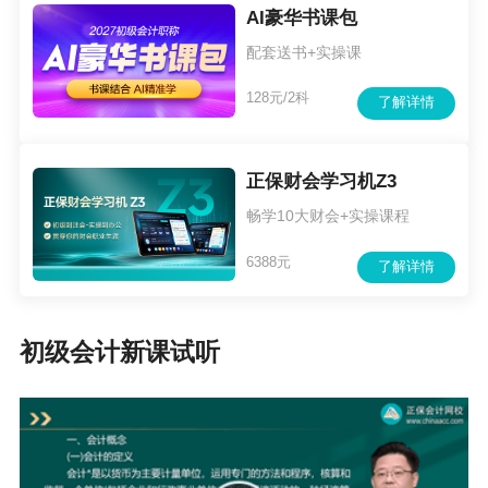
AI豪华书课包
配套送书+实操课
128元/2科
了解详情
正保财会学习机Z3
畅学10大财会+实操课程
6388元
了解详情
初级会计新课试听