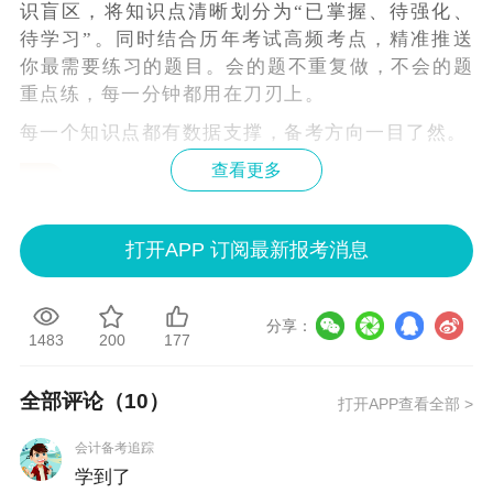
识盲区，将知识点清晰划分为“已掌握、待强化、
待学习”。同时结合历年考试高频考点，精准推送
你最需要练习的题目。会的题不重复做，不会的题
重点练，每一分钟都用在刀刃上。
每一个知识点都有数据支撑，备考方向一目了然。
查看更多
0
3
告别盲目刷题，备考更有方向
以前：不知道该重点复习什么，只能眉毛胡子一把
打开APP 订阅最新报考消息
抓。
现在：预估分告诉你差距在哪，知识点追踪告诉你
分享：
该往哪使劲。把每一分钟都花在刀刃上，备考效率
1483
200
177
翻倍！
全部评论（
10
）
打开APP查看全部 >
从做题到诊断，从诊断到提升，正保题库会员用“预估分
+知识点追踪”构建起完整的学习闭环。告别凭感觉备考，
会计备考追踪
学到了
让数据为你的通关之路精准导航！
开通题库会
员，告别盲