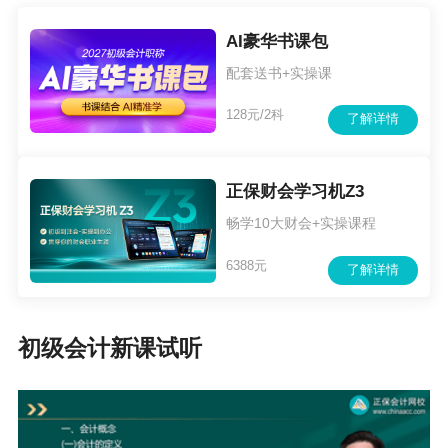
AI豪华书课包
配套送书+实操课
128元/2科
了解详情
正保财会学习机Z3
畅学10大财会+实操课程
6388元
了解详情
初级会计新课试听