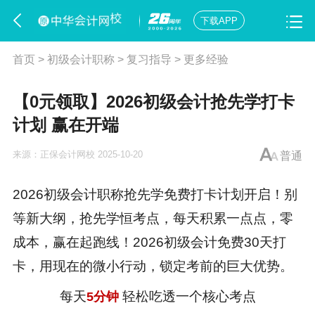
下载APP
首页
>
初级会计职称
>
复习指导
>
更多经验
【0元领取】2026初级会计抢先学打卡
计划 赢在开端
来源：
正保会计网校
2025-10-20
普通
2026
初级会计职称
抢先学免费打卡计划开启！别
等新大纲，抢先学恒考点，每天积累一点点，零
成本，赢在起跑线！2026
初级会计
免费30天打
卡，用现在的微小行动，锁定考前的巨大优势。
每天
轻松吃透一个核心考点
5分钟