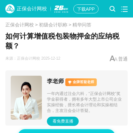
正保会计网校
下载APP
正保会计网校
>
初级会计职称
>
精华问答
如何计算增值税包装物押金的应纳税
额？
来源：正保会计网校 2025-12-12
普通
李老师
金牌答疑老师
一年内通过注会六科，“正保会计网校”奖
学金获得者，拥有多年大型上市公司企业
实操经验，擅长将会计理论和实操相结
合，主攻注会会计答疑。
看免费直播