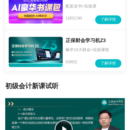
3.视同继续教育。参照《财政部 人力资源社会保
配套送书+实操课
障部关于印发〈会计专业技术人员继续教育规
128元/2科
了解详情
定〉的通知》（财会〔2018〕10号）有关要求执
行。
正保财会学习机Z3
五、继续教育登记
畅学10大财会+实操课程
专业科目继续教育登记分为财政部门统一登记和
6388元
了解详情
个人申报——财政部门审核登记两种方式。
（一）财政部门统一登记。
初级会计新课试听
通过全国会计专业技术资格考试的会计人员，其
专业科目继续教育学分由财政部统一登记。
参加省高端会计人才培养项目、省会计学会培训
以及通过注册会计师全国统一考试科目的会计人