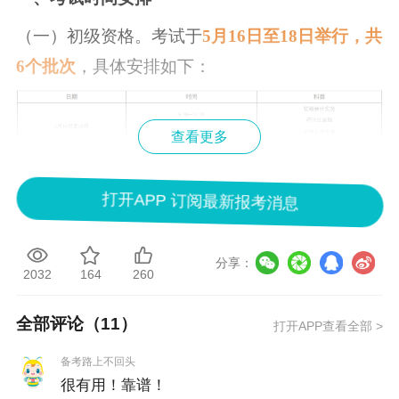
（一）初级资格。考试于
5月16日至18日举行，共
6个批次
，具体安排如下：
查看更多
《初级会计实务》科目考试时长为105分钟，《经
打开APP 订阅最新报考消息
济法基础》科目考试时长为75分钟，两个科目连
续考试，时间不能混用。
分享：
2032
164
260
（二）高级资格。考试于5月16日举行，共1个批
次。具体安排如下：
全部评论（
11
）
打开APP查看全部 >
备考路上不回头
很有用！靠谱！
二、准考证打印事项