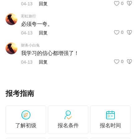
0
04-13
回复
（一）打印日期
彩虹旅行
必须夸一夸。
5月8日至15日
0
04-13
回复
（二）打印网址
财务小白兔
登录“全国会计资格评价网”（http://kzp.mof.gov.c
我学习的信心都增强了！
0
n），选择“准考证打印”栏目打印，或登录“全国
04-13
回复
会计人员统一服务管理平台”（https://ausm.mof.go
v.cn/index/）打印。准考证使用A4纸双面打印，
报考指南
彩色或黑白均可。
三、其他事项
（一）考生应在规定的准考证打印起止日期内自
了解初级
报名条件
报名时间
行打印准考证并详细阅读考生须知。