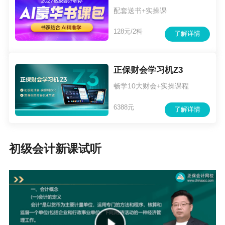
配套送书+实操课
128元/2科
了解详情
正保财会学习机Z3
畅学10大财会+实操课程
6388元
了解详情
初级会计新课试听