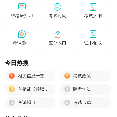
（二）考生参加考试的时间、地点及场次，以准
考证显示信息为准。
准考证打印
考试时间
考试大纲
（三）考生应严格遵守考试纪律，诚信参考。如
有违法违规行为，将按《中华人民共和国刑法修
正案（九）》、《专业技术人员资格考试违纪违
考试题型
查分入口
证书领取
规行为处理规定》等相关法律法规进行严肃处
理。
今日热搜
（四）考生可在工作日向相关市（州）财政局、
1
2
相关信息一览
考试政策
会计专业技术资格考试管理机构咨询考试事宜，
3
4
联系电话详见四川会计服务网首页“咨询电话”。
合格证书领取时间
跨考学员
四川省财政厅
5
6
考试题目
考试形式
2026年4月9日