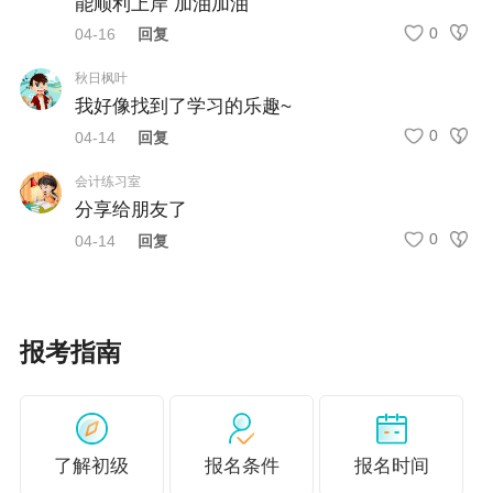
能顺利上岸 加油加油
月7日前
到报名地市级会计考办进行信息修改。
0
04-16
回复
2.考生在打印准考证后，务必认真阅读准考
秋日枫叶
证上的“考生须知”。
我好像找到了学习的乐趣~
0
04-14
回复
3.各市会计考办咨询电话：
会计练习室
合肥 电话：0551-12345
分享给朋友了
淮北 电话：0561-3023938、3053885
0
04-14
回复
亳州 电话：0558-5119275
宿州 电话：0557-3905760
报考指南
蚌埠 电话：0552-2076967、2072957
阜阳 电话：0558-2278998
了解初级
报名条件
报名时间
淮南 电话：0554-6667431