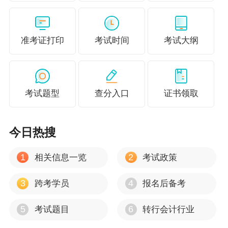
滁州 电话：0550-3216510、3216511
六安 电话：0564-3378215
准考证打印
考试时间
考试大纲
马鞍山 电话：0555-8880565
芜湖 电话：0553-3122122、3122143
考试题型
查分入口
证书领取
宣城 电话：0563-3023872
铜陵 电话：0562-5858190、2629110
今日热搜
池州 电话：0566-2023991
1
2
相关信息一览
考试政策
安庆 电话：0556-5288942
3
4
跨考学员
报名后备考
黄山 电话：0559-2355302
安徽省会计考办
5
6
考试题目
转行会计行业