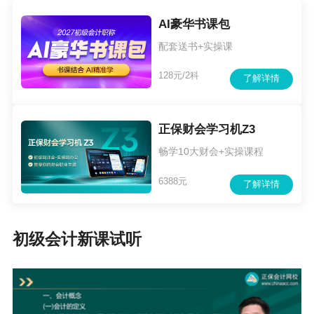
AI豪华书课包
配套送书+实操课
128元/2科
了解详情
正保财会学习机Z3
畅学10大财会+实操课程
6388元
了解详情
初级会计新课试听