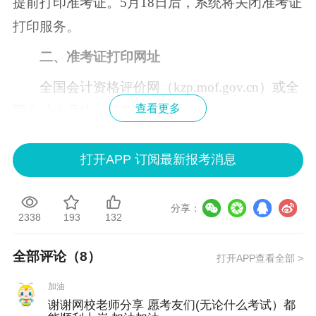
提前打印准考证。5月18日后，系统将关闭准考证
打印服务。
二、准考证打印网址
全国会计资格评价网（kzp.mof.gov.cn）或全
查看更多
国会计人员统一服务管理平台（ausm.mof.gov.c
n）。
打开APP 订阅最新报考消息
考生应及时登陆上述网址，完成准考证打
印，并妥善保管。
分享：
2338
193
132
三、相关注意事项
1.考生在打印准考证时，如果出现身份证号
全部评论（
8
）
打开APP查看全部 >
码、姓名、性别等错误，请持书面信息修改申请
加油
书、身份证原件及复印件等相关资料，于
2026年5
谢谢网校老师分享 愿考友们(无论什么考试）都