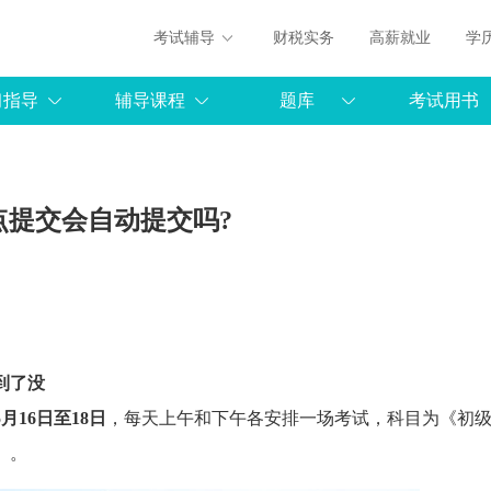
考试辅导
财税实务
高薪就业
学
习指导
辅导课程
题库
考试用书
点提交会自动提交吗?
到了没
5月16日至18日
，每天上午和下午各安排一场考试，科目为《初
》。