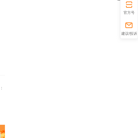
官方号
折
建议/投诉
：
叠