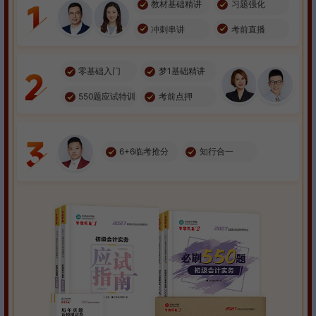
教材基础精讲
习题强化
冲刺串讲
考前直播
零基础入门
梦1基础精讲
550题应试特训
考前点押
6+6临考抢分
知行合一