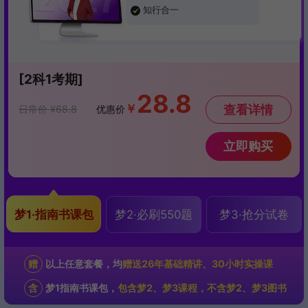
知行合一
[2科1考期]
28.8
￥
查看详情
日常价 ¥68.8
优惠价
立即购买
梦1·指南书课包
梦2·必刷550题
梦3·抢分试卷
赠
以上任意套餐，均
赠送26年基础精讲、30小时实操课
含
梦1指南书课包，
包含梦2、梦3课程，不含梦2、梦3图书