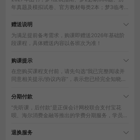
校”APP，断网后也可学习。课程内容仅限学员本
年真题及模拟试卷、官方教材每类2本；梦3临考
人使用，严禁与他人共用。
抢分试卷、思维导图2科合订，每类1本。
现货图书：付款后一般会根据订单顺序48小时内
赠送说明
发货，到货时间请实时关注物流信息，以快递到达
为满足提前备考需求，购课即赠送2026年基础阶
时间为准。
段课程，具体赠送内容以各班次为准！
预售图书：将在出版后按照订单顺序陆续发出，请
您耐心等待。
购课提示
预计现货时间：应试指南、思维导图、历年真题及
模拟试卷：2026年8月；官方教材、必刷550题、
在您购买课程支付前，请先勾选“我已完整阅读并
临考抢分试卷：2027年1月。
同意相关提示/协议内容”，表示您已经完全知晓课
因假日及其他不可抗力因素导致的意外情况，可能
程内容，并且对课程内容不持有任何异议，双方之
会影响发货速度，我们竭尽全力为您配送，如延迟
间已经就该次交易达成共识。购课协议：
梦想成真
分期付款
收到敬请谅解。
书课包&AI豪华书课包
VIP夺魁班
“先听课，后付款”是正保会计网校联合支付宝花
呗、海尔消费金融等推出的学费分期服务，学员仅
需支付首期学费即可开始学习，剩余学费按月支
付。
退换服务