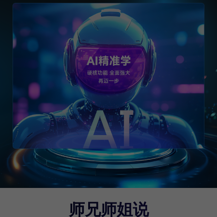
师兄师姐说