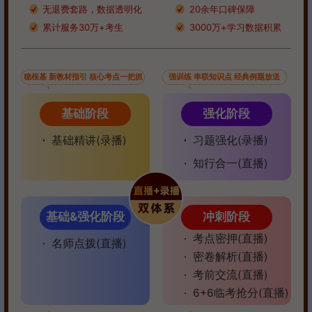
无退费套路，数据透明化
20余年口碑保障
累计服务30万+考生
3000万+学习数据积累
稳根基 新教材指引 核心考点一把抓
强训练 串联知识点 经典例题放送
基础阶段
强化阶段
基础精讲(录播)
习题强化(录播)
知行合一(直播)
基础&强化阶段
冲刺阶段
考点密押(直播)
名师点拨(直播)
密卷解析(直播)
考前交流(直播)
6+6临考抢分(直播)