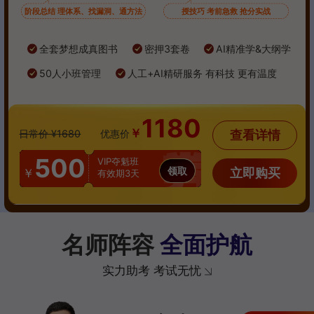
阶段总结 理体系、找漏洞、通方法
授技巧 考前急救 抢分实战
全套梦想成真图书
密押3套卷
AI精准学&大纲学
50人小班管理
人工+AI精研服务 有科技 更有温度
1180
￥
查看详情
日常价 ¥1680
优惠价
500
VIP夺魁班
领取
立即购买
￥
有效期3天
名师阵容
全面护航
实力助考 考试无忧