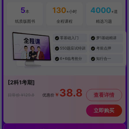
5
130
4000
本
+小时
+道
纸质版图书
全程课程
精选习题
零基础入门
梦1基础精讲
550题应试特训
考前点押
6+6临考抢分
知行合一
[2科1考期]
38.8
￥
查看详情
日常价 ¥129.8
优惠价
立即购买