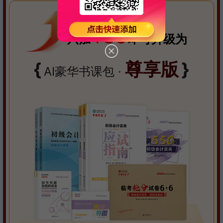
80
只加
￥
即可升级为
{
尊享版
}
AI豪华书课包 ·