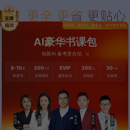
零基础、在校生、跨专业、转行考生首选
AI豪华书课包
创新AI 备考更合拍
8-10
200
SVIP
200
30
本
+H
人
+H
纸质书
全程课程
题库会员
班级群
实操课