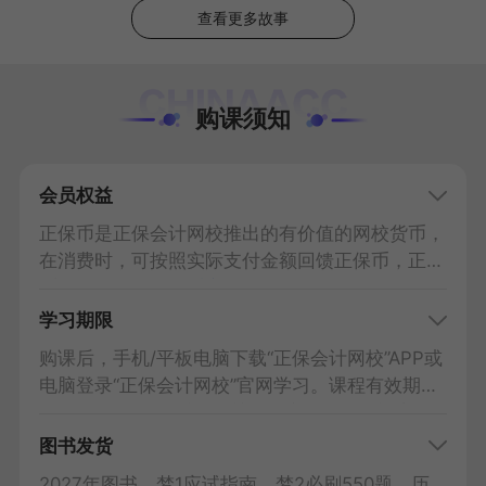
查看更多故事
购课须知
会员权益
正保币是正保会计网校推出的有价值的网校货币，
在消费时，可按照实际支付金额回馈正保币，正保
币可抵扣现金。
查看详情
学习期限
购课后，手机/平板电脑下载“正保会计网校”APP或
电脑登录“正保会计网校”官网学习。课程有效期至
2027年考试结束后一周关闭；实操课自开通之日
起有效期为3个月。课程讲义、练习等可下载到电
图书发货
脑/手机/平板，课程视频可下载到“正保会计网
2027年图书，梦1应试指南、梦2必刷550题、历