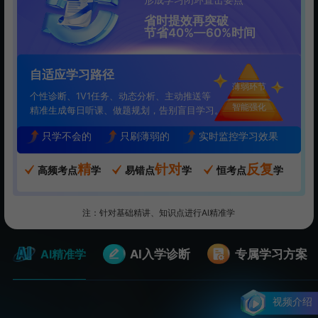
省时提效再突破
节省40%—60%时间
自适应学习路径
薄弱环节
个性诊断、1V1任务、动态分析、主动推送等
智能强化
精准生成每日听课、做题规划，告别盲目学习。
只学不会的
只刷薄弱的
实时监控学习效果
精
针对
反复
高频考点
学
易错点
学
恒考点
学
注：针对基础精讲、知识点进行Al精准学
AI精准学
AI入学诊断
专属学习方案
视频介绍