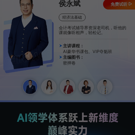
侯永斌
免费试听
经济法基础
会计考试辅导界资深老司机，听他的
课就像听相声，轻松记。
主讲课程：
AI豪华书课包、VIP夺魁班
主编图书：
密押卷