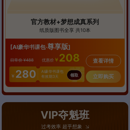
官方教材+梦想成真系列
纸质版图书全享 共10本
尊享版
[AI豪华书课包·
]
208
￥
日常价 ¥488
优惠价
查看详情
280
AI豪华书课包
领取
￥
立即购买
有效期3天
VIP夺魁班
过考效率 超乎想象