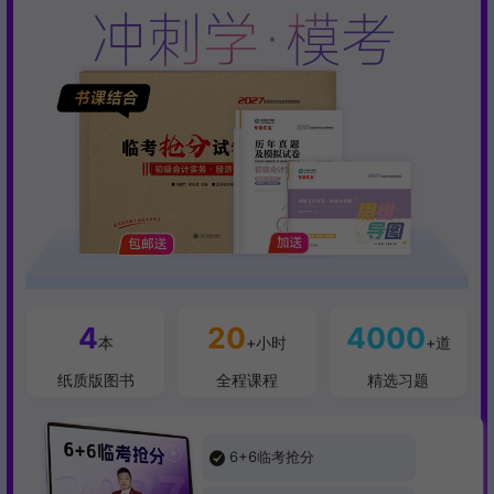
入班提醒：购课后，请及时加入班级群享受服务。
4
20
4000
本
+小时
+道
纸质版图书
全程课程
精选习题
6+6临考抢分