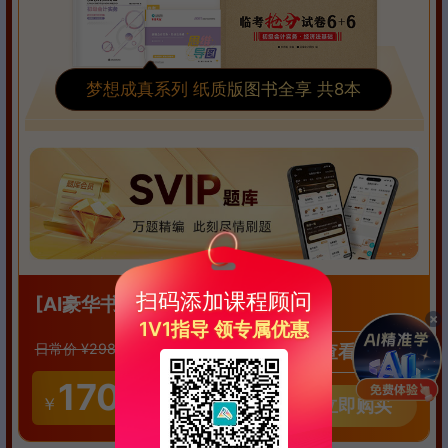
梦想成真系列 纸质版图书全享 共8本
优享版
扫码添加课程顾问
[AI豪华书课包
]
1V1指导 领专属优惠
128
￥
日常价 ¥298
优惠价
查看详情
170
AI豪华书课包
领取
￥
立即购买
有效期3天