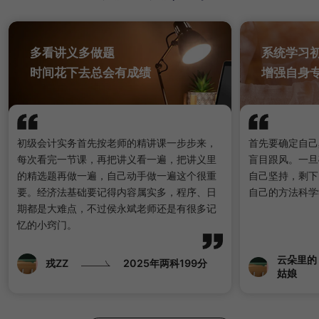
多看讲义多做题
系统学习
时间花下去总会有成绩
增强自身
初级会计实务首先按老师的精讲课一步步来，
首先要确定自己
每次看完一节课，再把讲义看一遍，把讲义里
盲目跟风。一旦
的精选题再做一遍，自己动手做一遍这个很重
自己坚持，剩下
要。经济法基础要记得内容属实多，程序、日
自己的方法科学
期都是大难点，不过侯永斌老师还是有很多记
忆的小窍门。
云朵里的
戎ZZ
2025年两科199分
姑娘