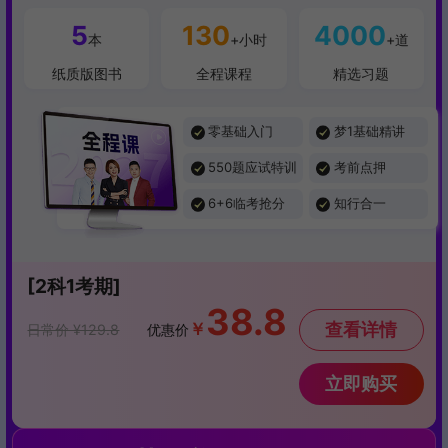
5
130
4000
本
+小时
+道
纸质版图书
全程课程
精选习题
零基础入门
梦1基础精讲
550题应试特训
考前点押
6+6临考抢分
知行合一
[2科1考期]
38.8
￥
查看详情
日常价 ¥129.8
优惠价
立即购买