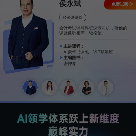
侯永斌
免费试听
经济法基础
会计考试辅导界资深老司机，听他的
课就像听相声，轻松记。
主讲课程：
AI豪华书课包、VIP夺魁班
主编图书：
密押卷