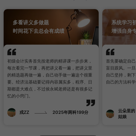
多看讲义多做题
系统学习
时间花下去总会有成绩
增强自身
初级会计实务首先按老师的精讲课一步步来，
首先要确定自己
每次看完一节课，再把讲义看一遍，把讲义里
盲目跟风。一旦
的精选题再做一遍，自己动手做一遍这个很重
自己坚持，剩下
要。经济法基础要记得内容属实多，程序、日
自己的方法科学
期都是大难点，不过侯永斌老师还是有很多记
忆的小窍门。
云朵里的
戎ZZ
2025年两科199分
姑娘