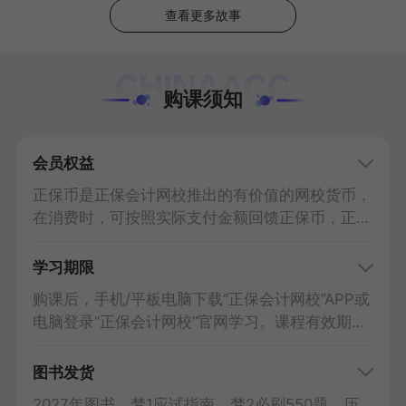
查看更多故事
购课须知
会员权益
正保币是正保会计网校推出的有价值的网校货币，
在消费时，可按照实际支付金额回馈正保币，正保
币可抵扣现金。
查看详情
学习期限
购课后，手机/平板电脑下载“正保会计网校”APP或
电脑登录“正保会计网校”官网学习。课程有效期至
2027年考试结束后一周关闭；实操课自开通之日
起有效期为3个月。课程讲义、练习等可下载到电
图书发货
脑/手机/平板，课程视频可下载到“正保会计网
2027年图书，梦1应试指南、梦2必刷550题、历