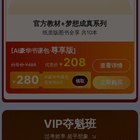
官方教材+梦想成真系列
纸质版图书全享 共10本
尊享版
[AI豪华书课包·
]
208
￥
日常价 ¥488
优惠价
查看详情
280
AI豪华书课包
领取
￥
立即购买
有效期3天
VIP夺魁班
过考效率 超乎想象