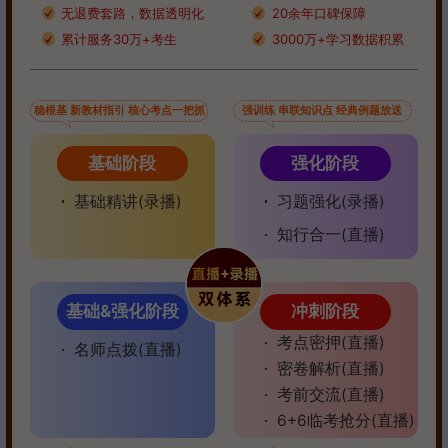
无退费套路，数据透明化
20余年口碑保障
累计服务30万+考生
3000万+学习数据积累
稳根基 新教材指引 核心考点一把抓
强训练 串联知识点 经典例题放送
基础阶段
强化阶段
基础精讲(录播)
习题强化(录播)
知行合一(直播)
基础&强化阶段
冲刺阶段
考点密押(直播)
名师点拨(直播)
密卷解析(直播)
考前交流(直播)
6+6临考抢分(直播)