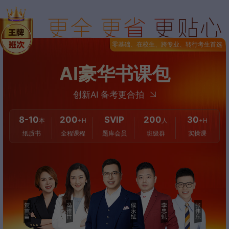
零基础、在校生、跨专业、转行考生首选
AI豪华书课包
创新AI 备考更合拍
8-10
200
SVIP
200
30
本
+H
人
+H
纸质书
全程课程
题库会员
班级群
实操课