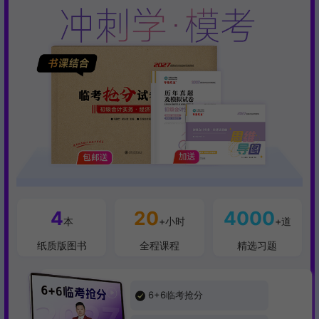
入班提醒：购课后，请及时加入班级群享受服务。
4
20
4000
本
+小时
+道
纸质版图书
全程课程
精选习题
6+6临考抢分