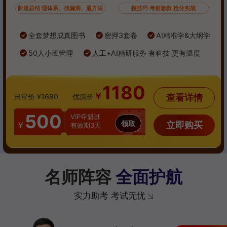
阶段总结 理体系、找漏洞、通方法
授技巧 考前急救 抢分实战
全套梦想成真图书
密押3套卷
AI精准学&大纲学
50人小班管理
人工+AI精研服务 有科技 更有温度
1180
￥
查看详情
日常价 ¥1680
优惠价
500
VIP夺魁班
领取
立即购买
￥
有效期3天
名师阵容
全面护航
实力助考 考试无忧