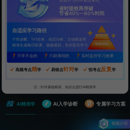
省时提效再突破
节省40%—60%时间
自适应学习路径
薄弱环节
个性诊断、1V1任务、动态分析、主动推送等
智能强化
精准生成每日听课、做题规划，告别盲目学习。
只学不会的
只刷薄弱的
实时监控学习效果
精
针对
反复
高频考点
学
易错点
学
恒考点
学
注：针对基础精讲、知识点进行Al精准学
AI精准学
AI入学诊断
专属学习方案
视频介绍