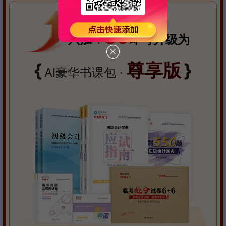
80
只加
￥
即可升级为
{
尊享版
}
AI豪华书课包 ·