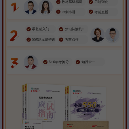
教材基础精讲
习题强化
冲刺串讲
考前直播
零基础入门
梦1基础精讲
550题应试特训
考前点押
6+6临考抢分
知行合一