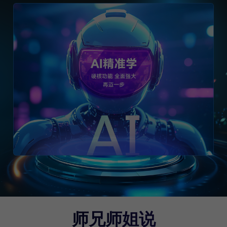
师兄师姐说