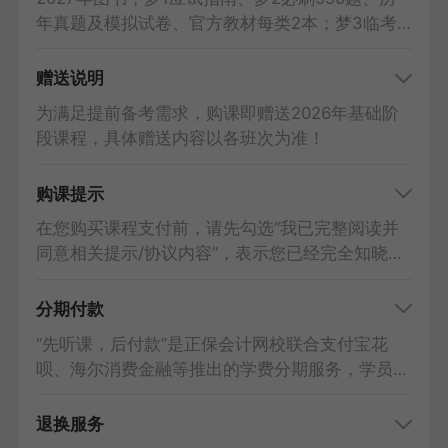
校”APP，断网后也可学习。课程内容仅限学员本
年真题及模拟试卷、官方教材每类2本；梦3临考
人使用，严禁与他人共用。
抢分试卷、思维导图2科合订，每类1本。
现货图书：付款后一般会根据订单顺序48小时内
赠送说明
发货，到货时间请实时关注物流信息，以快递到达
为满足提前备考需求，购课即赠送2026年基础阶
时间为准。
段课程，具体赠送内容以各班次为准！
预售图书：将在出版后按照订单顺序陆续发出，请
您耐心等待。
购课提示
预计现货时间：应试指南、思维导图、历年真题及
模拟试卷：2026年8月；官方教材、必刷550题、
在您购买课程支付前，请先勾选“我已完整阅读并
临考抢分试卷：2027年1月。
同意相关提示/协议内容”，表示您已经完全知晓课
因假日及其他不可抗力因素导致的意外情况，可能
程内容，并且对课程内容不持有任何异议，双方之
会影响发货速度，我们竭尽全力为您配送，如延迟
间已经就该次交易达成共识。购课协议：
梦想成真
分期付款
收到敬请谅解。
书课包&AI豪华书课包
VIP夺魁班
“先听课，后付款”是正保会计网校联合支付宝花
呗、海尔消费金融等推出的学费分期服务，学员仅
需支付首期学费即可开始学习，剩余学费按月支
付。
退换服务