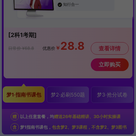
知行合一
[2科1考期]
28.8
￥
查看详情
日常价 ¥68.8
优惠价
立即购买
梦1·指南书课包
梦2·必刷550题
梦3·抢分试卷
赠
以上任意套餐，均
赠送26年基础精讲、30小时实操课
含
梦1指南书课包，
包含梦2、梦3课程，不含梦2、梦3图书