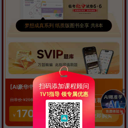
梦想成真系列 纸质版图书全享 共8本
优享版
扫码添加课程顾问
[AI豪华书课包
]
1V1指导 领专属优惠
128
￥
日常价 ¥298
优惠价
查看详情
170
AI豪华书课包
领取
￥
立即购买
有效期3天