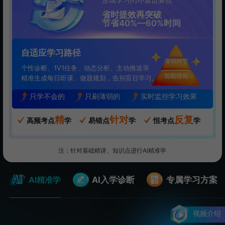
省时提效再突破
节省40%—60%时间
自适应学习路径
薄弱环节
个性诊断、1V1任务、动态分析、主动推送等
智能强化
精准生成每日听课、做题规划，告别盲目学习。
只学不会的
只刷薄弱的
实时监控学习效果
精
针对
反复
高频考点
学
易错点
学
恒考点
学
注：针对基础精讲、知识点进行Al精准学
AI精准学
AI入学诊断
专属学习方案
视频介绍