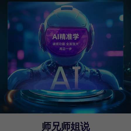
师兄师姐说