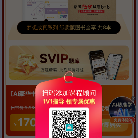
梦想成真系列 纸质版图书全享 共8本
优享版
扫码添加课程顾问
[AI豪华书课包
]
1V1指导 领专属优惠
128
￥
日常价 ¥298
优惠价
查看详情
170
AI豪华书课包
领取
￥
立即购买
有效期3天