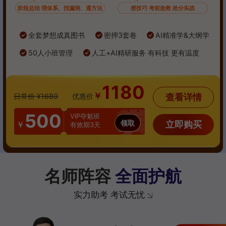
阶段总结 理体系、找漏洞、通方法
授技巧 考前急救 抢分实战
全套梦想成真图书
密押3套卷
AI精准学&大纲学
50人小班管理
人工+AI精研服务 有科技 更有温度
1180
￥
查看详情
日常价 ¥1680
优惠价
500
VIP夺魁班
领取
立即购买
￥
有效期3天
名师阵容
全面护航
实力助考 考试无忧