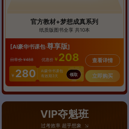
官方教材+梦想成真系列
纸质版图书全享 共10本
尊享版
[AI豪华书课包·
]
208
￥
日常价 ¥488
优惠价
查看详情
280
AI豪华书课包
领取
￥
立即购买
有效期3天
VIP夺魁班
过考效率 超乎想象