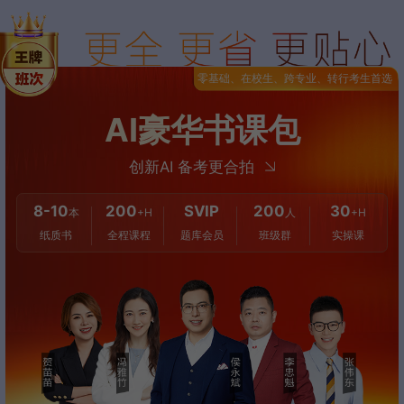
零基础、在校生、跨专业、转行考生首选
AI豪华书课包
创新AI 备考更合拍
8-10
200
SVIP
200
30
本
+H
人
+H
纸质书
全程课程
题库会员
班级群
实操课