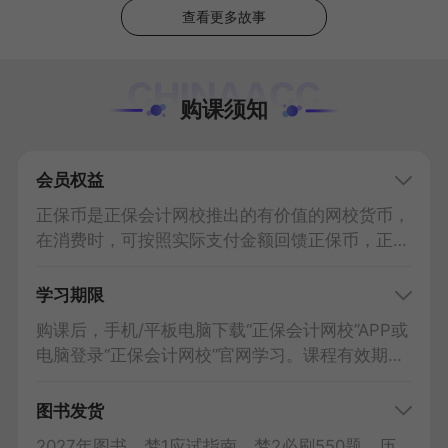
查看更多故事
购课须知
会员权益
正保币是正保会计网校推出的有价值的网校货币，
在消费时，可按照实际支付金额回馈正保币，正保
币可抵扣现金。
查看详情
学习期限
购课后，手机/平板电脑下载“正保会计网校”APP或
电脑登录“正保会计网校”官网学习。课程有效期至
2027年考试结束后一周关闭；实操课自开通之日
起有效期为3个月。课程讲义、练习等可下载到电
图书发货
脑/手机/平板，课程视频可下载到“正保会计网
2027年图书，梦1应试指南、梦2必刷550题、历