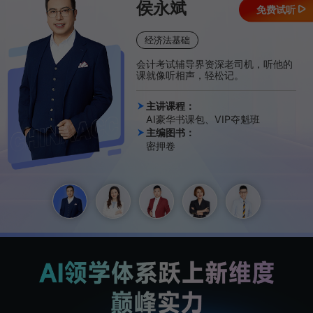
侯永斌
免费试听
经济法基础
会计考试辅导界资深老司机，听他的
课就像听相声，轻松记。
主讲课程：
AI豪华书课包、VIP夺魁班
主编图书：
密押卷