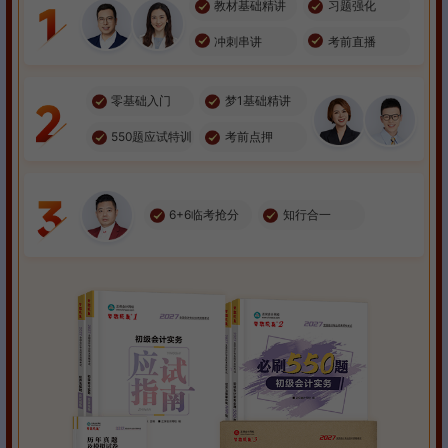
教材基础精讲
习题强化
冲刺串讲
考前直播
零基础入门
梦1基础精讲
550题应试特训
考前点押
6+6临考抢分
知行合一