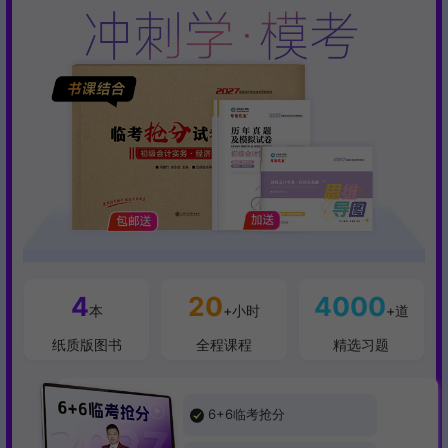
入班提醒：购课后，请及时加入班级群享受服务。
4
20
4000
本
+小时
+道
纸质版图书
全程课程
精选习题
6+6临考抢分