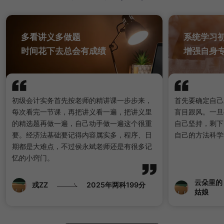
多看讲义多做题
系统学习
时间花下去总会有成绩
增强自身
初级会计实务首先按老师的精讲课一步步来，
首先要确定自己
每次看完一节课，再把讲义看一遍，把讲义里
盲目跟风。一旦
的精选题再做一遍，自己动手做一遍这个很重
自己坚持，剩下
要。经济法基础要记得内容属实多，程序、日
自己的方法科学
期都是大难点，不过侯永斌老师还是有很多记
忆的小窍门。
云朵里的
戎ZZ
2025年两科199分
姑娘