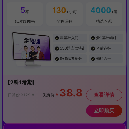
5
130
4000
本
+小时
+道
纸质版图书
全程课程
精选习题
零基础入门
梦1基础精讲
550题应试特训
考前点押
6+6临考抢分
知行合一
[2科1考期]
38.8
￥
查看详情
日常价 ¥129.8
优惠价
立即购买