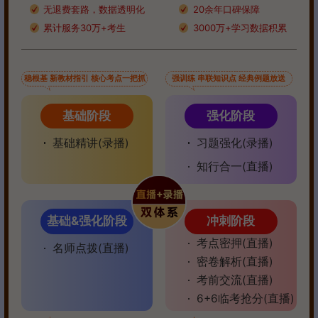
无退费套路，数据透明化
20余年口碑保障
累计服务30万+考生
3000万+学习数据积累
稳根基 新教材指引 核心考点一把抓
强训练 串联知识点 经典例题放送
基础阶段
强化阶段
基础精讲(录播)
习题强化(录播)
知行合一(直播)
基础&强化阶段
冲刺阶段
考点密押(直播)
名师点拨(直播)
密卷解析(直播)
考前交流(直播)
6+6临考抢分(直播)