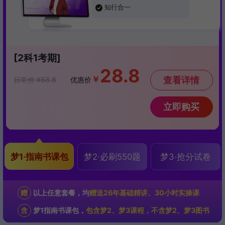
知行合一
[2科1考期]
28.8
￥
查看详情
日常价 ¥68.8
优惠价
立即购买
梦1·指南书课包
梦2·必刷550题
梦3·抢分试卷
赠
以上任意套餐，均
赠送26年基础精讲、30小时实操课
含
梦1指南书课包，
包含梦2、梦3课程，不含梦2、梦3图书