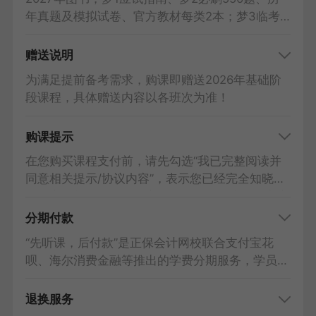
校”APP，断网后也可学习。课程内容仅限学员本
年真题及模拟试卷、官方教材每类2本；梦3临考
人使用，严禁与他人共用。
抢分试卷、思维导图2科合订，每类1本。
现货图书：付款后一般会根据订单顺序48小时内
赠送说明
发货，到货时间请实时关注物流信息，以快递到达
为满足提前备考需求，购课即赠送2026年基础阶
时间为准。
段课程，具体赠送内容以各班次为准！
预售图书：将在出版后按照订单顺序陆续发出，请
您耐心等待。
购课提示
预计现货时间：应试指南、思维导图、历年真题及
模拟试卷：2026年8月；官方教材、必刷550题、
在您购买课程支付前，请先勾选“我已完整阅读并
临考抢分试卷：2027年1月。
同意相关提示/协议内容”，表示您已经完全知晓课
因假日及其他不可抗力因素导致的意外情况，可能
程内容，并且对课程内容不持有任何异议，双方之
会影响发货速度，我们竭尽全力为您配送，如延迟
间已经就该次交易达成共识。购课协议：
梦想成真
分期付款
收到敬请谅解。
书课包&AI豪华书课包
VIP夺魁班
“先听课，后付款”是正保会计网校联合支付宝花
呗、海尔消费金融等推出的学费分期服务，学员仅
需支付首期学费即可开始学习，剩余学费按月支
付。
退换服务