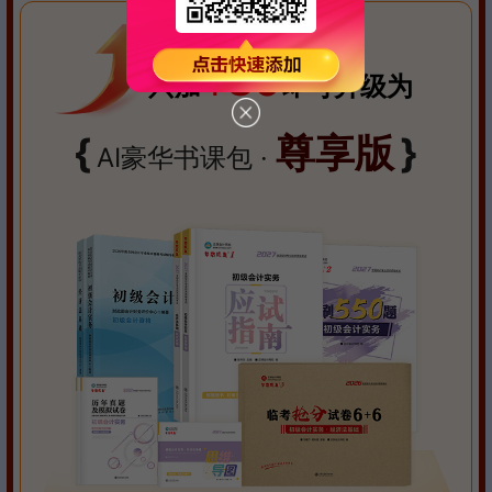
80
只加
￥
即可升级为
{
尊享版
}
AI豪华书课包 ·