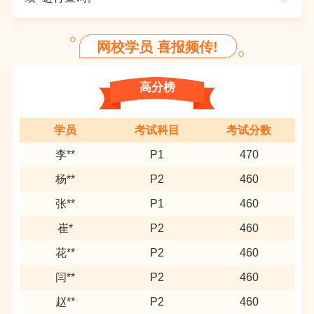
网校学员 喜报频传!
高分榜
学员
考试科目
考试分数
李**
P1
470
杨**
P2
460
张**
P1
460
崔*
P2
460
花**
P2
460
闫**
P2
460
赵**
P2
460