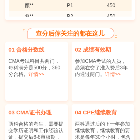
颜**
P1
450
桑**
P2
450
羊**
P1
450
查分后你关注的都在这儿
涂*
P2
450
陈**
P1
450
01
合格分数线
02
成绩有效期
陈*
P1
450
CMA考试科目共两门，
参加CMA考试的人员，
每科满分是500分，360
必须在交了准入费后3年
霸**
P1
450
分合格。
详情>>
内通过两门。
详情>>
魏**
P2
450
黄*
P1
440
吴**
P2
440
03
CMA证书办理
04
CPE继续教育
李**
P2
440
两科合格的考生，需要提
两科通过后的下一年参加
阮**
P1
440
交学历证明和工作经验认
继续教育，继续教育的要
张**
P2
440
证，提交后6-8审核期，
求是每年30个小时，包含