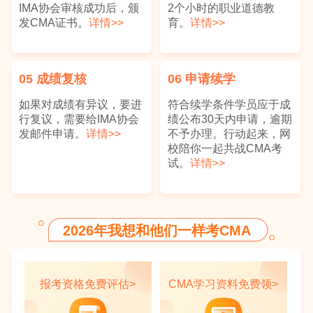
IMA协会审核成功后，颁
2个小时的职业道德教
李*
P2
440
发CMA证书。
详情>>
育。
详情>>
王**
P1
440
钟*
P2
440
05
成绩复核
06
申请续学
金*
P1
440
如果对成绩有异议，要进
符合续学条件学员应于成
张**
P2
440
行复议，需要给IMA协会
绩公布30天内申请，逾期
发邮件申请。
详情>>
不予办理。行动起来，网
陈**
P2
440
校陪你一起共战CMA考
杨**
P2
440
试。
详情>>
王**
P1
440
张*
P1
430
2026年我想和他们一样考CMA
刘**
P2
430
任*
P1
430
报考资格免费评估>
CMA学习资料免费领>
马**
P2
430
俞**
P2
430