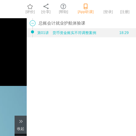
[评价]
[分享]
[帮助]
[App听课]
[登录]
[注册]
总账会计就业护航体验课
第01讲 货币资金账实不符调整案例
18:29
收起