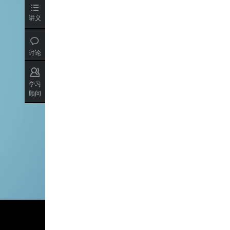
讲义
讨论
学习
顾问