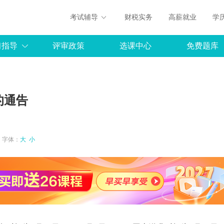
考试辅导
财税实务
高薪就业
学
习指导
评审政策
选课中心
免费题库
的通告
:40 字体：
大
小