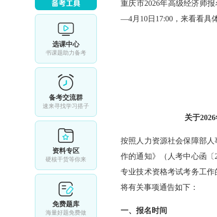
重庆市2026年
高级经济师报
—4月10日17:00，来看
选课中心
书课题助力备考
备考交流群
速来寻找学习搭子
关于20
按照人力资源社会保障部人
资料专区
作的通知》（人考中心函〔2
硬核干货等你来
专业技术资格考试考务工作的
将有关事项通告如下：
免费题库
一、报名时间
海量好题免费做