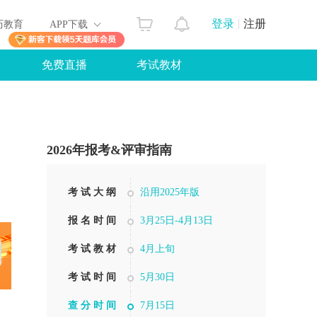
登录
注册
历教育
APP下载
免费直播
考试教材
2026年报考&评审指南
考 试 大 纲
沿用2025年版
报 名 时 间
3月25日-4月13日
考 试 教 材
4月上旬
考 试 时 间
5月30日
查 分 时 间
7月15日