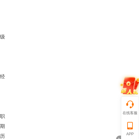
。
级
经
在线客服
职
业期
APP
历