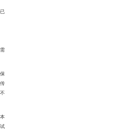
已
需
并保
传
不
基本
试