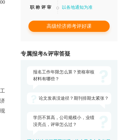
00
职 称 评 审
以各地通知为准
高级经济师考评好课
专属报考&评审答疑
报名工作年限怎么算？资格审核
材料有哪些？
务工
论文发表没途径？期刊排期太紧张？
经济
，现
学历不算高，公司规模小，业绩
没亮点，评审怎么过？