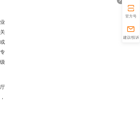
官方号
业
关
折
建议/投诉
或
专
高级
厅
的，
叠