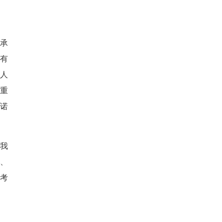
承
有
人
重
诺
我
、
考