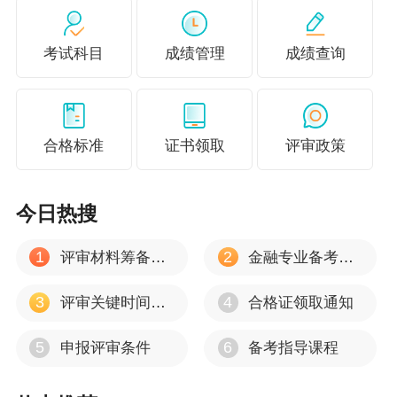
1.具备大学专科学历，取得中级经济专业技术资
格后，从事与经济师职责相关工作满10年；
考试科目
成绩管理
成绩查询
2.具备硕士学位，或第二学士学位或研究生班毕
业，或大学本科学历或学士学位，取得中级经济
合格标准
证书领取
评审政策
专业技术资格后，从事与经济师职责相关工作满5
年；
今日热搜
3.具备博士学位，取得中级经济专业技术资格
后，从事与经济师职责相关工作满2年。
1
2
评审材料筹备注意事项
金融专业备考心得
取得会计、统计、审计中级专业技术资格，符合
3
4
评审关键时间节点
合格证领取通知
以上学历、年限条件的，可以报名参加高级经济
5
6
申报评审条件
备考指导课程
专业技术资格考试。
（二）工作年限要求