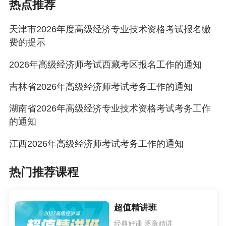
热点推荐
以上报考条件中规定的专业工作年限的计算截止
天津市2026年度高级经济专业技术资格考试报名缴
日期为2026年12月31日。
费的提示
（三）知识产权专业人员报考条件
2026年高级经济师考试西藏考区报名工作的通知
知识产权专业人员2020年前按照相关规定获得的
吉林省2026年高级经济师考试考务工作的通知
知识产权领域中级职称，可作为报考知识产权专
湖南省2026年高级经济专业技术资格考试考务工作
业高级经济考试的条件。
的通知
（四）其他职业资格与经济专业技术资格的衔接
江西2026年高级经济师考试考务工作的通知
取得房地产估价师、咨询工程师（投资）、土地
热门推荐课程
登记代理人、房地产经纪人、银行业专业人员中
级职业资格，可对应中级经济专业技术资格；取
得资产评估师、税务师职业资格等相关职业资
超值精讲班
格，可根据《经济专业人员职称评价基本标准条
经典好课 逐章精讲