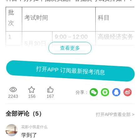
批
考试时间
科目
次
1
9:00－12:00
高级经济实务
5月30日
查看更多
2
14:30－17:30
高级经济实务
注：各专业类别的具体批次和考试时间以准考证
打开APP 订阅最新报考消息
为准。
（二）考试地点
分享：
2243
156
167
考试详细地址以准考证为准，建议考生在考试前
一天熟悉考场地址和交通路线。
全部评论（
5
）
打开APP查看全部 >
我们将严格按上级有关要求，随机编排准考证。
花影小筑是什么
学到了
考点考场由系统随机编排，与考生报考专业（职