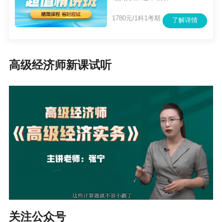
件》规定的学历、年限条件对应初级或中级经济
1780元/1科1考期
了解详情
专业技术资格，并可作为报名参加高一级经济专
业技术资格考试的条件。
高级经济师新课试听
三、报考事项
考试报名证明事项推行告知承诺制。根据资格考
试报名证明事项告知承诺制有关规定，考生一旦
正式报名考试，无论在考试前后，被发现有不实
承诺情形或不符合报名条件的，均会给予报名无
效、成绩无效或证书无效的处理，请务必诚信报
名。
报考人员可登录中国人事考试网（www.cpta.co
m.cn）进行网上报名。报名信息填报时间：2026
关注公众号