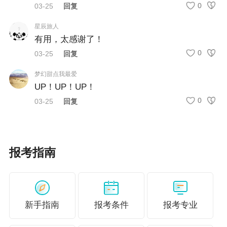
0
03-25
回复
位）、本人户籍、工作和学习单位、住址所在区
星辰旅人
域以及报名缴费的先后顺序等信息项并无关联。
有用，太感谢了！
二、报考条件
0
03-25
回复
报考条件按照《人力资源社会保障部关于印发经
梦幻甜点我最爱
UP！UP！UP！
济专业技术资格规定和经济专业技术资格考试实
0
03-25
回复
施办法的通知》（人社部规〔2020〕1号）有关
规定执行。
（一）报考条件
报考指南
凡遵守中华人民共和国宪法和法律，具有良好的
道德品行和业务素质，具备下列条件之一的经济
专业人员，可以报名参加高级经济专业技术资格
新手指南
报考条件
报考专业
考试：