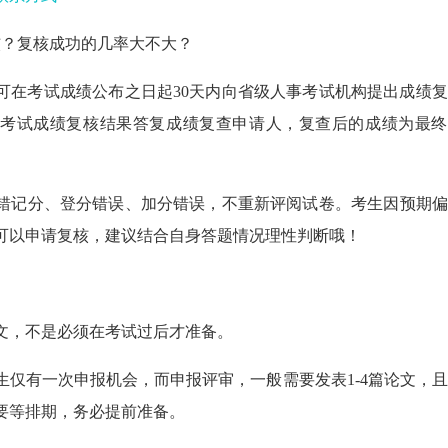
核？
复核成功的几率大不大？
可在考试成绩公布之日起30天内向省级人事考试机构提出成绩
将考试成绩复核结果答复成绩复查申请人，
复查后的成绩为最终
、错记分、登分错误、加分错误，
不重新评阅试卷。
考生因预期偏
可以申请复核，建议结合自身答题情况理性判断哦！
文
，不是必须在
考试过后才准备
。
生仅有一次申报机会，而申报评审，
一般需要发表1-4篇论文，
要
等排期，务必
提前准备。