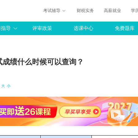
考试辅导
财税实务
高薪就业
学
习指导
评审政策
选课中心
免费题库
考试成绩什么时候可以查询？
：
大
小