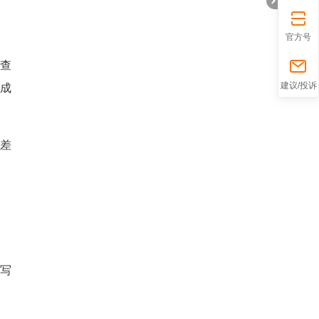
官方号
复查
折
建议/投诉
成
差
叠
且
写