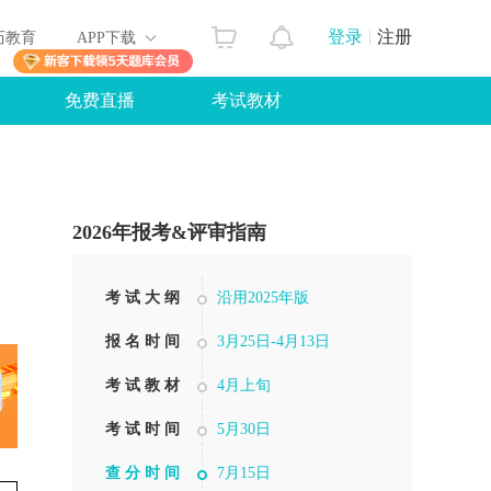
登录
注册
历教育
APP下载
免费直播
考试教材
2026年报考&评审指南
考 试 大 纲
沿用2025年版
报 名 时 间
3月25日-4月13日
考 试 教 材
4月上旬
考 试 时 间
5月30日
查 分 时 间
7月15日