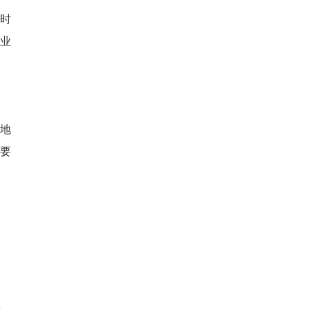
时
，业
地
要
统