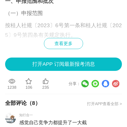
一、申报范围和批次
（一）申报范围
按桂人社规〔2023〕6号第一条和桂人社规〔202
5〕9号第四条有关规定执行。
查看更多
（二）申报批次
2026年度全区高层次急需紧缺特殊人才高级职称
打开APP 订阅最新报考消息
评审工作分两次进行，上、下半年各组织一次评
审工作。
分享：
1238
106
235
二、申报途径和方式
（一）申报途径
全部评论（
8
）
打开APP查看全部 >
申报人应通过其人事劳动关系所在单位申报。除
知行合一
感觉自己竞争力都提升了一大截
银行、保险公司等法律法规明确规定具有独立承