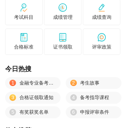
报系统提交申报材料，申报人对其申报材料的真
实性负责。申报人须分别于5月25日前或于8月31
考试科目
成绩管理
成绩查询
日前取得课题、论文、奖项、业绩、专利等上述
申报材料的论文公开发表、课题结题、证书或红
头文件等终结性材料证明。
合格标准
证书领取
评审政策
（二）单位审核推荐。
今日热搜
1．申报人所在单位要严格按照桂人社规〔202
1〕11号文件第二十条规定的程序及要求进行审
1
2
金融专业备考心得
考生故事
核推荐，并据实填写《高级职称审议推荐情况
3
4
合格证领取通知
备考指导课程
表》（附件），在规定时限内（上半年应于6月8
日前，下半年应于9月13日前）上传至申报系
5
6
有奖获奖名单
申报评审条件
统。