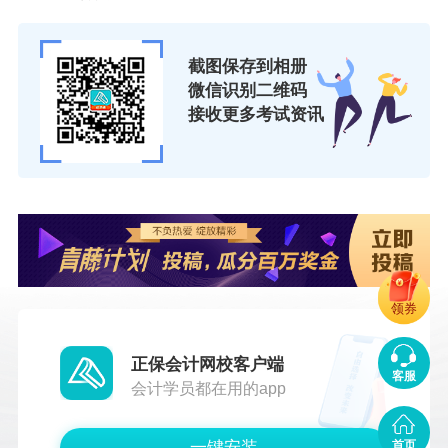
（二）组织答辩。申报人应按规定时间及要求参
加评委会组织的答辩。
截图保存到相册
（三）评审结果公示。直接评审高级职称评审结
微信识别二维码
接收更多考试资讯
果应进行二次公示，公示期不少于5个工作日。
（四）评审结果确认。直接评审高级职称评审结
果公示无异议的，由自治区人力资源社会保障厅
按程序确认。
五、联系方式
领券
（一）评委会联系方式：0771—5866234
（二）平台技术联系方式：0771—5505012
正保会计网校客户端
客服
会计学员都在用的app
附件：××单位 同志高级职称审议推荐情况表
广西壮族自治区人力资源和社会保障厅
一键安装
首页