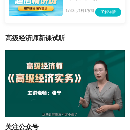
会保障部门审核推荐。凡推荐至广西壮族自治区
1780元/1科1考期
了解详情
高层次急需紧缺特殊人才直接评审高级职称评审
委员会的申报材料，均须由推荐部门出具单位推
荐函并加盖单位公章，并在规定时限内（上半年
高级经济师新课试听
应于6月15日前，下半年应于9月30日前）报送至
评委会。
四、评审组织要求
（一）评审委员会设置。自治区人力资源社会保
障厅设置“2026年广西高层次急需紧缺特殊人才直
接评审高级职称评委会（上半年）”和“2026年广
西高层次急需紧缺特殊人才直接评审高级职称评
委会（下半年）”。
关注公众号