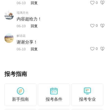
0
06-10
回复
担民事责任能力的分支机构外，申报人不得选择
琉璃月光
不具有独立法人资格的分支机构作为申报单位。
内容超给力！
民营企业和非公有制经济组织专业技术人员，按
0
06-10
回复
照桂人社规〔2021〕11号第二十一条规定的途径
解语花
申报。
谢谢分享！
0
06-10
回复
（二）申报方式
实行网上申报。申报人登录广西专业技术人员职
称管理服务平台进行申报。
报考指南
三、审核推荐程序
（一）个人提交申请。申报人应当按照职称信息
化申报要求，在规定时限内（上半年应于5月25
新手指南
报考条件
报考专业
日前，下半年应于8月31日前）自行登录职称申