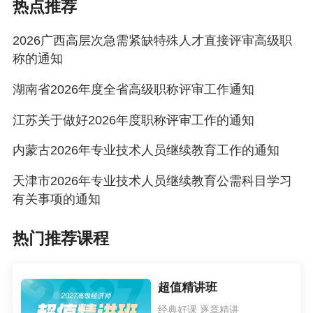
热点推荐
2．申报人所在单位严把推荐关，可根据需要自行
委托高等院校同行专家对申报人的研究成果进行
2026广西高层次急需紧缺特殊人才直接评审高级职
鉴定。专家所在学科应在全国最新一轮学科评估
称的通知
中评估结果获得B级及以上档次。鉴定意见作为是
湖南省2026年度全省高级职称评审工作通知
否推荐或评审的重要参考。同行专家的职称应与
江苏关于做好2026年度职称评审工作的通知
所申报职称的系列、专业一致。
内蒙古2026年专业技术人员继续教育工作的通知
3．事业单位工作人员适用本通知申报直接评审高
级职称，可不受单位岗位结构比例的限制。
天津市2026年专业技术人员继续教育公需科目学习
有关事项的通知
（三）主管部门审核。自治区行政主管部门或设
区市人力资源社会保障部门负责对单位推荐的申
热门推荐课程
报人情况进行审核推荐。没有主管部门的，由用
人单位履行主管部门相应职能。非公经济组织申
超值精讲班
报人员按属地原则，由注册地设区市人力资源社
经典好课 逐章精讲