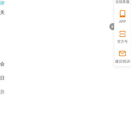
在线客服
称评
关
APP
官方号
折
建议/投诉
会
0日
异
叠