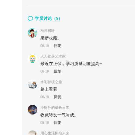
学员讨论（
5
）
秋日枫叶
果断收藏。
06-10
回复
人人都是艺术家
最近在正保，学习质量明显提高~
06-10
回复
水彩梦境之旅
路上看看
06-10
回复
小财务的成长日常
收藏转发一气呵成。
06-10
回复
用心生活拥抱未来