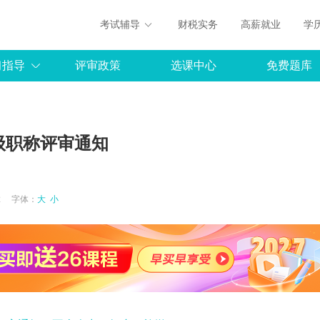
考试辅导
财税实务
高薪就业
学
习指导
评审政策
选课中心
免费题库
级职称评审通知
8:12 字体：
大
小