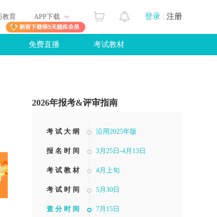
登录
注册
历教育
APP下载
免费直播
考试教材
2026年报考&评审指南
考 试 大 纲
沿用2025年版
报 名 时 间
3月25日-4月13日
考 试 教 材
4月上旬
考 试 时 间
5月30日
查 分 时 间
7月15日