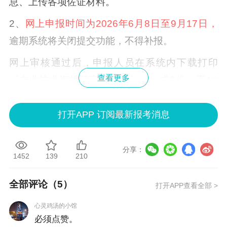
息、上传各项佐证材料。
2、
网上申报时间为2026年6月8日至9月17日，
逾期系统将关闭提交功能，不得补报。
网上审核通过后，申报人员在系统内下载打印
查看更多
《专业技术资格评审申报表》（一式2份，用A3
纸小册子方式打印，对折后用骑马钉方式装订，
封底应为“评审、登记备案情况”面），并按要求准
打开APP 订阅最新报考消息
备纸质材料。
分享：
纸质材料报送截止时间为2026年10月13日（法定
1452
139
210
工作日）前
。地点：无锡市广瑞路2号1号楼6楼
全部评论（
5
）
打开APP查看全部 >
市人才服务中心603室。联系电话：82825184。
心灵鸡汤的小馆
3、其它事项按
苏人协发〔2026〕7号文件
执行。
必须点赞。