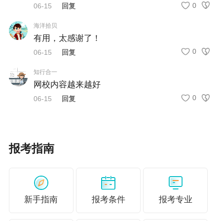
无锡市人才服务中心
0
06-15
回复
2026年6月2日
海洋拾贝
有用，太感谢了！
附件下载：
0
06-15
回复
《关于报送2026年度全省人力资源管理专业高级
知行合一
职称评审材料的通知》
网校内容越来越好
0
06-15
回复
说明：因考试政策、内容不断变化与调整，正保
会计网校提供的以上信息仅供参考，如有异议，
请考生以官方部门公布的内容为准！
报考指南
各地高级经济师评审条件、论文要求>>
新手指南
报考条件
报考专业