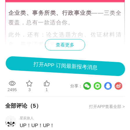
企业类、事务所类、行政事业类
——三类全
覆盖，总有一款适合你。
此外，还有：论文选题方向、佐证材料清
单、获奖证书模板。
查看更多
打开APP 订阅最新报考消息
3. 专属服务，1V1咨询
报名后，你将获得
1V1专属老师指导
！老师
分享：
2495
3
1
会为你做规划预审，解答你的个性化疑问。
响应速度快、专业答疑准、服务细节面面俱
全部评论（
5
）
打开APP查看全部 >
到。
星辰旅人
UP！UP！UP！