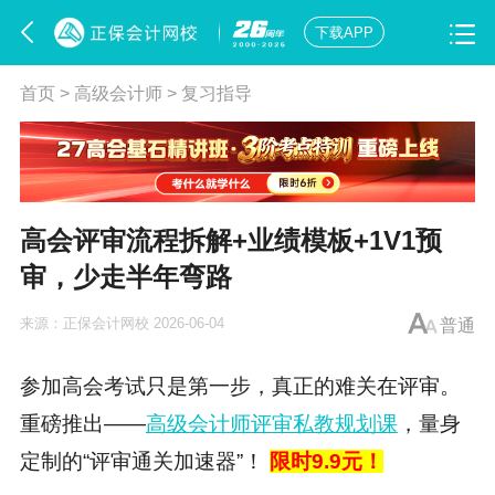
下载APP
首页
>
高级会计师
>
复习指导
高会评审流程拆解+业绩模板+1V1预
审，少走半年弯路
来源：
正保会计网校
2026-06-04
普通
参加高会考试只是第一步，真正的难关在评审。
重磅推出——
高级会计师评审私教规划课
，量身
定制的“评审通关加速器”！
限时9.9元！