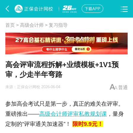
下载APP
首页
>
高级会计师
>
复习指导
高会评审流程拆解+业绩模板+1V1预
审，少走半年弯路
来源：
正保会计网校
2026-06-04
普通
参加高会考试只是第一步，真正的难关在评审。
重磅推出——
高级会计师评审私教规划课
，量身
定制的“评审通关加速器”！
限时9.9元！