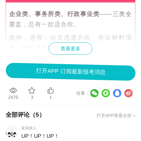
企业类、事务所类、行政事业类
——三类全
覆盖，总有一款适合你。
此外，还有：论文选题方向、佐证材料清
单、获奖证书模板。
查看更多
打开APP 订阅最新报考消息
3. 专属服务，1V1咨询
报名后，你将获得
1V1专属老师指导
！老师
分享：
2470
3
1
会为你做规划预审，解答你的个性化疑问。
响应速度快、专业答疑准、服务细节面面俱
全部评论（
5
）
打开APP查看全部 >
到。
星辰旅人
UP！UP！UP！