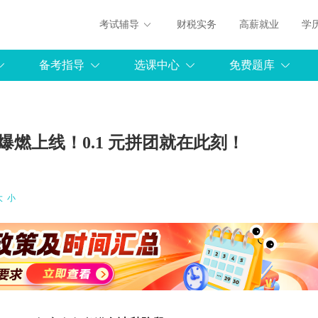
考试辅导
财税实务
高薪就业
学
备考指导
选课中心
免费题库
爆燃上线！0.1 元拼团就在此刻！
大
小