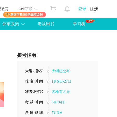
登录
注册
历教育
APP下载
评审政策
考试用书
学习机
报考指南
大纲 / 教材
大纲已公布
报 名 时 间
1月5日-27日
准考证打印
各地有差异
考 试 时 间
5月16日
考 试 成 绩
7月3日