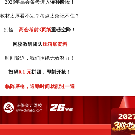
2026年高会备考进入
读秒阶段！
教材太厚看不完？考点太杂记不住？
别慌！
高会考前3页纸
重磅空降！
网校教研团队
压箱底资料
时间紧迫，我们拒绝无效努力！
扫码
0.1 元
拼团，即刻开抢！
临阵磨枪，通勤时间就能过一遍