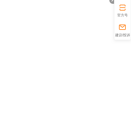
官方号
折
建议/投诉
叠