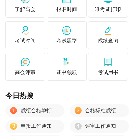
①具备大学专科学历，取得会计师职称后，从事
了解高会
报名时间
准考证打印
与会计师职责相关工作满10年；
②具备硕士学位或第二学士学位或研究生班毕业
考试时间
考试题型
成绩查询
或大学本科学历或学士学位，取得会计师职称
后，从事与会计师职责相关工作满5年；
③具备博士学位，取得会计师职称后，从事与会
高会评审
证书领取
考试用书
计师职责相关工作满2年。
3.注意事项。
今日热搜
（1）本通知所述技校学历，是指经国务院人力资
1
2
成绩合格单打印流程
合格标准成绩有效期
源社会保障行政部门认可的技工院校学历。本通
知所述其他学历或学位，是指经国家教育行政部
3
4
申报工作通知
评审工作通知
门认可的学历或学位。