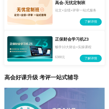
和授予学士学位资格者，可授予第二学士学位。
高会-无忧定制班
论文+业绩+评审一站式服务
（二）
报名时间。2026年1月5日0:00至1月27日1
2:00，缴费统一在1月27日18:00截止，逾期报名
了解详情
系统将自动关闭，不再补报，报考人员应于1月26
日12：00前完成信息采集。
为避免报考人员在临
正保财会学习机Z3
近报名结束时集中报名，未预留足够时间增补材
畅学10大财会+实操课程
料或未及时缴费等导致报名不成功，建议报考人
6388元
了解详情
员尽量在2026年1月20日前报名。
（三）报名网站。全国会计人员统一服务管理平
高会好课升级 考评一站式辅导
台（网址：https://ausm.mof.gov.cn/index）。
（四）报考程序。
1.自行确认报名资格。报考人员应根据报名条件
对自身进行的报名资格校验，不符合报名条件的