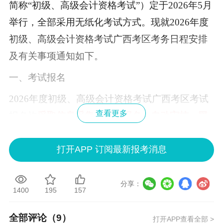
简称“初级、高级会计资格考试”）定于2026年5月
举行，全部采用无纸化考试方式。现就2026年度
初级、高级会计资格考试广西考区考务日程安排
及有关事项通知如下。
一、考试报名
2026年度初级、高级会计资格考试广西考区考试
查看更多
报名均
采取信息采集、网上报名、自动审核、网
上缴费的方式，实行考前审核。
打开APP 订阅最新报考消息
（一）报名条件。
1.基本条件。报名参加会计资格考试的人员，应
分享：
1400
195
157
具备下列基本条件：
（1）遵守《中华人民共和国会计法》和国家统一
全部评论（
9
）
打开APP查看全部 >