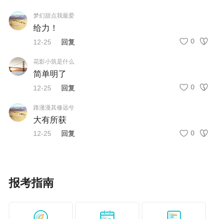
的会计制度等法律法规；
梦幻甜点我最爱
（2）具备良好的职业道德，无严重违反财经纪律
给力！
0
12-25
回复
的行为；
花影小筑是什么
（3）热爱会计工作，具备相应的会计专业知识和
简单明了
业务技能。
0
12-25
回复
2.具体条件。
路漫漫其修远兮
大有所获
（1）初级会计资格。报名参加初级会计资格考试
0
12-25
回复
的人员，除具备基本条件外，还必须具备高中毕
业（含高中、中专、职高和技校）及以上学历。
（2）高级会计资格。报名参加高级会计资格考试
报考指南
的人员，除具备基本条件外，还应具备下列条件
之一：