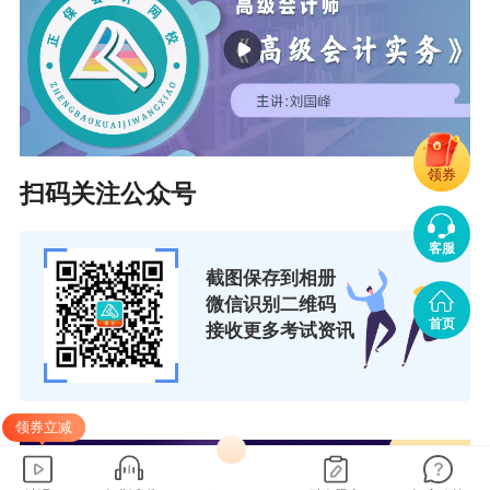
不能进行网上报名，否则后果由考生自行承担。
2.考试报名地点。广西考区初、高级会计资格考
试报名组织工作按照属地化原则，由各级会计考
试管理机构负责。
领券
扫码关注公众号
（1）符合报名条件的在职在岗人员按属地化原则
在其工作单位所在地报名；符合报名条件的在校
客服
学生，在其学籍所在地报名；符合报名条件的其
截图保存到相册
微信识别二维码
他人员，在其户籍所在地或居住地报名。
首页
接收更多考试资讯
其中，中、区直驻邕单位的报考人员请选择“广西
壮族自治区本级直属”考区报名，其他驻邕单位的
领券立减
报考人员请选择“南宁市”考区报名；在邕学校在
校学生，其中广西职业师范学院、广西农业职业