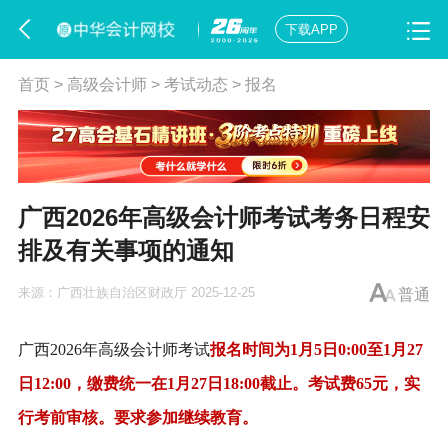
下载APP
首页
>
高级会计师
>
考试动态
>
报名
广西2026年高级会计师考试考务日程安
排及有关事项的通知
来源：
广西壮族自治区财政厅
2025-12-25
普通
广西2026年高级会计师考试
报名时间为
1月5日0:00至1月27
日12:00，缴费统一在1月27日18:00截止。
考试费65元，
实
行考前审核。
要求参加继续教育。