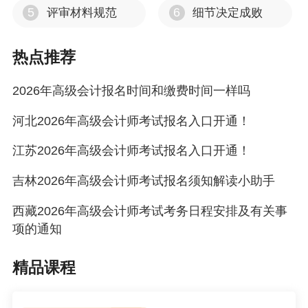
5
6
评审材料规范
细节决定成败
（2）本通知所述有关会计工作年限，截止日期为
2026年12月31日；在校生利用业余时间勤工助学
热点推荐
不视为正式从事会计工作，相应时间不计入会计
2026年高级会计报名时间和缴费时间一样吗
工作年限；外籍人员在境外的会计从业经历，可
计入从事会计工作年限。
河北2026年高级会计师考试报名入口开通！
（3）本通知所述第二学士学位并非“双学历学
江苏2026年高级会计师考试报名入口开通！
位”，而是指根据《关于印发〈高等学校培养第二
吉林2026年高级会计师考试报名须知解读小助手
学士学位生的试行办法〉的通知》〔（87）教计
西藏2026年高级会计师考试考务日程安排及有关事
字105号〕的有关规定，在层次上属于大学本科后
项的通知
教育，与培养研究生一样，同是培养高层次专门
人才的一种途径。一般经过本科毕业后单独二年
精品课程
的时间，修完规定课程，经考试合格，取得毕业