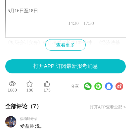
5月16日至18日
14:30—17:30
《初级会计实务》科目考试时长为105分钟，《经济法基
查看更多
础》科目考试时长为75分钟，两个科目连续考试，时间不
能混用。
打开APP 订阅最新报考消息
（二）高级资格。考试于5月16日举行，共1个批次。具体
安排如下：
分享：
1689
186
173
日期
时间
全部评论（
7
）
打开APP查看全部 >
5月16日
8:30—12:00
焦糖玛奇朵
受益匪浅。
《高级会计实务》科目考试时长为210分钟。