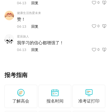
0
04-13
回复
二、准考证打印事项
健康生活热爱未来
（一）打印日期
赞！
0
04-13
回复
5月8日至15日
星辰旅人
（二）打印网址
我学习的信心都增强了！
0
04-13
回复
登录“全国会计资格评价网”（http://kzp.mof.gov.cn），选
择“准考证打印”栏目打印，或登录“全国会计人员统一服务
管理平台”（https://ausm.mof.gov.cn/index/）打印。准考证使
报考指南
用A4纸双面打印，彩色或黑白均可。
三、其他事项
（一）考生应在规定的准考证打印起止日期内自行打印准
了解高会
报名时间
准考证打印
考证并详细阅读考生须知。