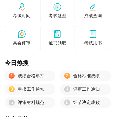
（二）考生参加考试的时间、地点及场次，以准考证显示
信息为准。
考试时间
考试题型
成绩查询
（三）考生应严格遵守考试纪律，诚信参考。如有违法违
规行为，将按《中华人民共和国刑法修正案（九）》、
高会评审
证书领取
考试用书
《专业技术人员资格考试违纪违规行为处理规定》等相关
法律法规进行严肃处理。
今日热搜
（四）考生可在工作日向相关市（州）财政局、会计专业
技术资格考试管理机构咨询考试事宜，联系电话详见四川
1
2
成绩合格单打印流程
合格标准成绩有效期
会计服务网首页“咨询电话”。
3
4
申报工作通知
评审工作通知
四川省财政厅
5
6
评审材料规范
细节决定成败
2026年4月9日
说明：因考试政策、内容不断变化与调整，正保会计网校