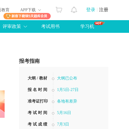
登录
注册
历教育
APP下载
评审政策
考试用书
学习机
报考指南
大纲 / 教材
大纲已公布
报 名 时 间
1月5日-27日
准考证打印
各地有差异
考 试 时 间
5月16日
考 试 成 绩
7月3日