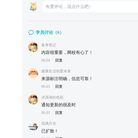
学员讨论（
6
）
备考笔记
内容很重要，网校有心了！
06-04
回复
健康生活热爱未来
来源标注明确，信息可靠！
06-03
回复
冰淇淋的色彩
通知更新的很及时
06-03
回复
琉璃月光
已扩散！