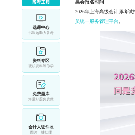
高会报名时间
2026年上海
高级会计师考试
员统一服务管理平台
。
选课中心
书课题助力备考
资料专区
硬核资料等你学
免费题库
海量好题免费做
会计人证件照
图片一键处理