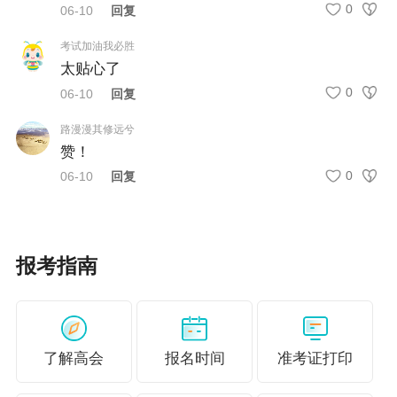
0
06-10
回复
提供的以上信息仅供参考，如有异议，请考生以官方部门
公布的内容为准！
考试加油我必胜
太贴心了
0
06-10
回复
路漫漫其修远兮
赞！
0
06-10
回复
报考指南
了解高会
报名时间
准考证打印