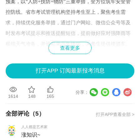
预案，以“人防+技防+物防”三重举措，全方位筑牢安全管
控防线。省市考试管理机构坚持考生至上，聚焦考生需
求，持续优化服务举措，通过门户网站、微信公众号等及
时发布考试提示和推送提醒短信，提前做好应对强降雨等
极端天气准备，并设立党员先锋岗，为考生提供接驳车、
查看更多
候考室、雨具等暖心服务，营造良好考试环境。珠海等部
分地市为参加考试的残障人士等特殊需求考生设置绿色通
打开APP 订阅最新报考消息
道和独立考场，让考试组织既有“力度”更有“温度”。
下一步，省财政厅将协同有关部门和各地市考试管理
分享：
1614
148
165
机构持续完善考试管理与服务保障机制，不断提升考试组
织工作效能，助力优秀会计人才脱颖而出，为广东高质量
全部评论（
5
）
打开APP查看全部 >
发展提供强有力的会计专业人才支撑。
人人都是艺术家
涨知识~
说明：因考试政策、内容不断变化与调整，正保会计网校