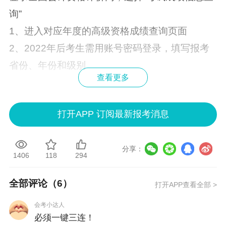
询”
1、进入对应年度的高级资格成绩查询页面
2、2022年后考生需用账号密码登录，填写报考
省份、年份和级别
查看更多
3、2022年前考生可直接输入身份证号（X用大
写）和姓名查询。
打开APP 订阅最新报考消息
高会合格标准与有效期
全国合格线通常为
60分
，部分地区使用标准不低
分享：
于55分。
1406
118
294
成绩有效期为
3年
，通过后须在3年内完成评审，
全部评论（
6
）
打开APP查看全部 >
逾期视为自动放弃申报机会。
会考小达人
常见问题
必须一键三连！