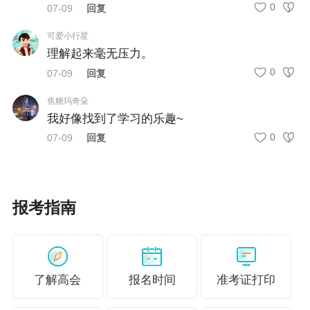
高会成绩公布后多久能评？
0
07-09
回复
答：多数地区安排在下半年评审，2026年成绩公
可爱小行星
布后即可赶上当年评审。
理解起来毫无压力。
0
07-09
回复
考后资格审核有哪些地区？
焦糖玛奇朵
答：山西、福建、广东、云南、安徽、湖南、内
我好像找到了学习的乐趣~
蒙古等地区实行考后审核或参评时一并审核。
0
07-09
回复
成绩合格单怎么下载？
答：可在
全国会计人员统一服务管理平台
直接查
询并下载。
报考指南
说明：因考试政策、内容不断变化与调整，正保
会计网校提供的以上信息仅供参考，如有异议，
了解高会
报名时间
准考证打印
请考生以官方部门公布的内容为准！