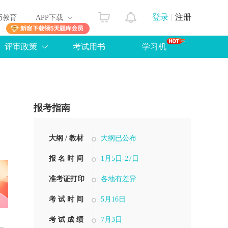
登录
注册
历教育
APP下载
评审政策
考试用书
学习机
报考指南
大纲 / 教材
大纲已公布
报 名 时 间
1月5日-27日
准考证打印
各地有差异
考 试 时 间
5月16日
考 试 成 绩
7月3日