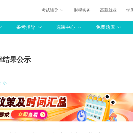
考试辅导
财税实务
高薪就业
学
备考指导
选课中心
免费题库
审结果公示
大
小