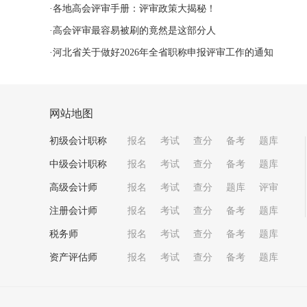
·
各地高会评审手册：评审政策大揭秘！
·
高会评审最容易被刷的竟然是这部分人
·
河北省关于做好2026年全省职称申报评审工作的通知
网站地图
初级会计职称
报名
考试
查分
备考
题库
中级会计职称
报名
考试
查分
备考
题库
高级会计师
报名
考试
查分
题库
评审
注册会计师
报名
考试
查分
备考
题库
税务师
报名
考试
查分
备考
题库
资产评估师
报名
考试
查分
备考
题库