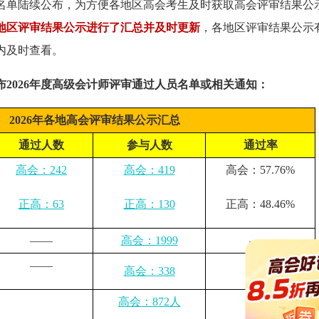
名单陆续公布，
为方便各地区高会考生及时获取
高会评审
结果公
各地区评审结果公示进行了汇总并及时更新
，各地区评审结果公示
内及时查看。
2026年度高级会计师评审通过人员名单或相关通知：
2026年各地高会评审结果公示汇总
通过人数
参与人数
通过率
高会：242
高会：419
高会：57.76%
正高：63
正高：130
正高：48.46%
——
高会：1999
——
——
高会：338
——
高会：872人