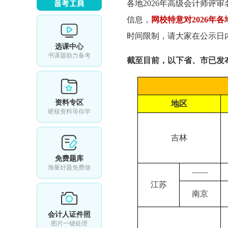
各地2026年
高级会计师评审
信息，
网校特意对2026年
时间限制，请大家在公示日
选课中心
书课题助力备考
截至目前，以下省、市已发布
资料专区
地区
硬核资料等你学
吉林
免费题库
海量好题免费做
——
江苏
南京
会计人证件照
图片一键处理