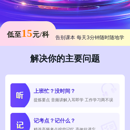
15
低至
元
/科
告别课本 每天3分钟随时随地学
解决你的主要问题
上班忙？没时间？
提炼要点 音频讲解入耳即学 工作学习两不误
记考点？记什么？
精选高频考点挖空记忆 高效抗遗忘