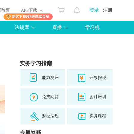
登录
注册
历教育
APP下载
法规库
直播
学习机
实务学习指南
能力测评
开票报税
免费问答
会计培训
财经法规
实务课程
专属答疑