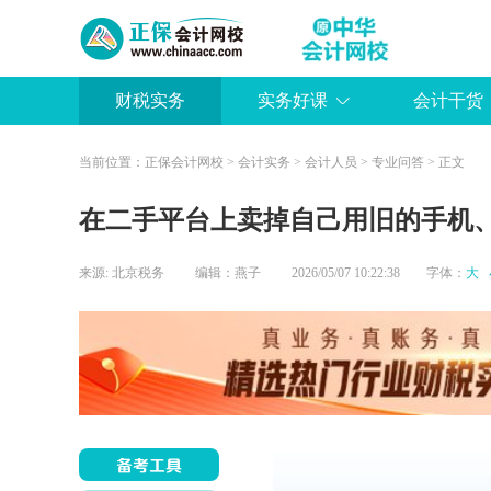
财税实务
实务好课
会计干货
当前位置：
正保会计网校
>
会计实务
>
会计人员
>
专业问答
> 正文
在二手平台上卖掉自己用旧的手机
来源:
北京税务
编辑：燕子
2026/05/07 10:22:38 字体：
大