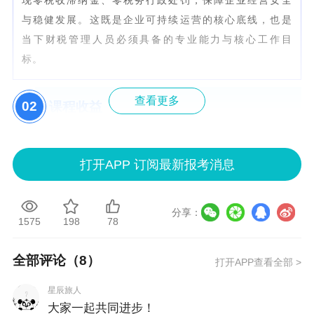
与稳健发展。这既是企业可持续运营的核心底线，也是
当下财税管理人员必须具备的专业能力与核心工作目
标。
查看更多
0
2
课程收益
掌握全流程税务风控体系搭建逻辑，从源头防控风险，
打开APP 订阅最新报考消息
降低稽查概率。
解码增值税法核心变化，剖析无偿转让、开票经济等12
分享：
类高危交易风险与应对策略。
1575
198
78
突破所得税汇缴难点，解决跨期收支、关联交易、财报
全部评论（
8
）
打开APP查看全部 >
与申报表数据不匹配等痛点。
提升税企沟通能力，掌握稽查应对技巧，增强税务规划
星辰旅人
大家一起共同进步！
与危机处理能力。