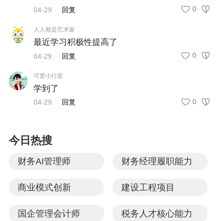
0
04-29
回复
了解如何有效管控日常业务及通过制度详细的《涉税业
务计划书》管控税务风险。
人人都是艺术家
最近学习积极性提高了
0
04-29
回复
0
3
相关说明
可爱小行星
学到了
【主办单位】正保会计网校安徽服务中心
0
04-29
回复
【培训时间】2026年5月21-22日（周四—周五）
【培训地点】合肥市区（详情请咨询课程顾问）
今日热搜
【相关费用】会员尊享免费，非会员2980元/人（含培
财务AI管理师
财务经理履职能力
训、资料及午餐费用）
商业模式创新
建设工程项目
国企管理会计师
税务人才核心能力