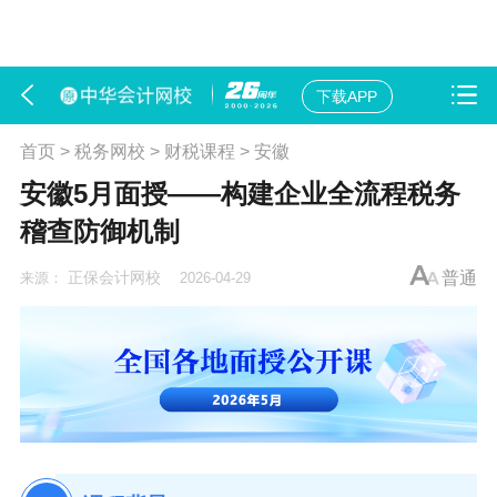
下载APP
首页
>
税务网校
>
财税课程
>
安徽
安徽5月面授——构建企业全流程税务
稽查防御机制
正保会计网校
普通
来源：
2026-04-29