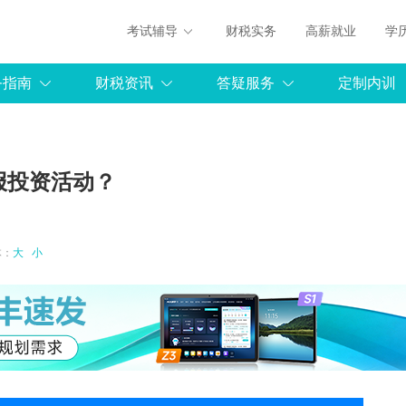
考试辅导
财税实务
高薪就业
学
务指南
财税资讯
答疑服务
定制内训
报投资活动？
字体：
大
小