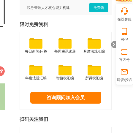
免费听
税务管理人才核心能力构建
免费听
建设工
在线客服
限时免费资料
APP
每日新闻/问答
每周税讯速递
月度法规汇编
官方号
折
年度法规汇编
增值税汇编
所得税汇编
建议/投诉
咨询顾问加入会员
扫码关注我们