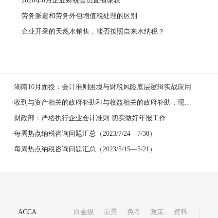
2026年8月企业财税会员直播课表
劳务派遣和劳务外包增值税处理的区别
企业开采的天然水销售，能否按照自来水纳税？
·
湖南10月面授：会计准则困境与财税风险底层逻辑实战应用
·
收到与资产相关的政府补助和与收益相关的政府补助，现金流量表填列有区别吗？
·
财政部：严格执行企业会计准则 切实做好年报工作
·
每周热点纳税咨询问题汇总（2023/7/24—7/30）
·
每周热点纳税咨询问题汇总（2023/5/15—5/21）
ACCA
白金级
前景
免考
政策
资料