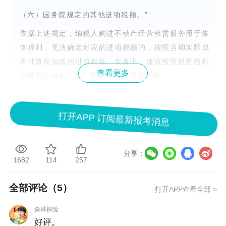
（六）国务院规定的其他进项税额。”
依据上述规定，纳税人购进不动产经营租赁服务用于集
体福利，无法确定对应的进项税额的，按照当期实际成
本计算应扣减的进项税额。实务中，建议按照租赁面积
查看更多
分摊实际成本，来计算应扣减的进项税额。
打开APP 订阅最新报考消息
成为会员可享受以下服务
1.答疑全天候 2.团队人员成长基金
3.会员
分享：
1682
114
257
资料
4.会员期刊
全部评论（
5
）
打开APP查看全部 >
5.定制内训
6.财税新政直播解读 7.网络
课程畅听
森林探险
好评。