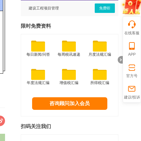
免费听
建设工程项目管理
免费听
经营视
限时免费资料
在线客服
APP
每日新闻/问答
每周税讯速递
月度法规汇编
官方号
年度法规汇编
增值税汇编
所得税汇编
折
建议/投诉
咨询顾问加入会员
扫码关注我们