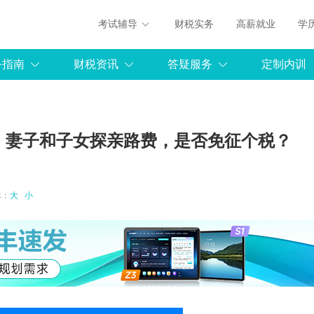
考试辅导
财税实务
高薪就业
学
务指南
财税资讯
答疑服务
定制内训
、妻子和子女探亲路费，是否免征个税？
字体：
大
小