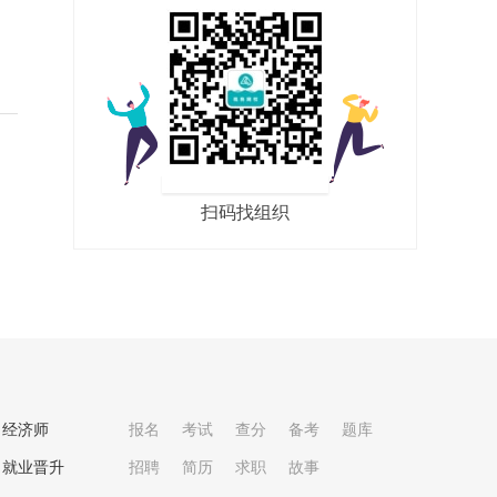
叠
扫码找组织
经济师
报名
考试
查分
备考
题库
就业晋升
招聘
简历
求职
故事