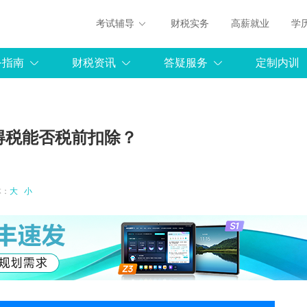
考试辅导
财税实务
高薪就业
学
务指南
财税资讯
答疑服务
定制内训
得税能否税前扣除？
字体：
大
小