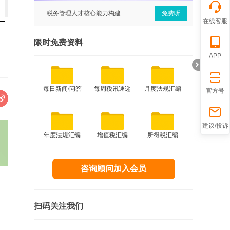
免费听
税务管理人才核心能力构建
免费听
建设工
在线客服
限时免费资料
APP
每日新闻/问答
每周税讯速递
月度法规汇编
官方号
折
建议/投诉
年度法规汇编
增值税汇编
所得税汇编
咨询顾问加入会员
扫码关注我们