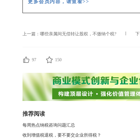
更多会员内容，请查看>>
听
建设工程项目管理
免费听
经营视角下的
上一篇：
哪些亲属间无偿转让股权，不缴纳个税?
下
97
150
推荐阅读
每周热点纳税咨询问题汇总
收到增值税退税，要不要交企业所得税？