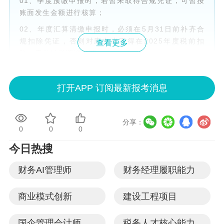
01、季度预缴申报时，若暂未取得合规凭证，可暂按
账面发生金额进行核算；
02、年度汇算清缴申报时，必须在5月31日前补齐合
规扣除凭证，否则对应支出不得在2025年度税前扣
查看更多
除，需做纳税调增处理。
问题二：
打开APP 订阅最新报考消息
交易对方注销、被税务机关认定为非正常户，无法补
分享：
开、换开发票，这笔支出还能税前扣除吗？汇缴前需
0
0
0
要做好哪些准备？
今日热搜
财务AI管理师
财务经理履职能力
28号公告政策原文
商业模式创新
建设工程项目
第十四条 企业在补开、换开发票、其他外部凭证过程
中，因对方注销、撤销、依法被吊销营业执照、被税
国企管理会计师
税务人才核心能力