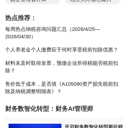
务机关认定为非正常户等特殊原因无法补开、换开发
票、其他外部凭证的，可凭以下资料证实支出真实性
后，其支出允许税前扣除：（一）无法补开、换开发
热点推荐：
票、其他外部凭证原因的证明资料（包括工商注销、
机构撤销、列入非正常经营户、破产公告等证明资
每周热点纳税咨询问题汇总（2026/4/25—
料）；（二）相关业务活动的合同或者协议；（三）
2026/04/30）
采用非现金方式支付的付款凭证；（四）货物运输的
证明资料；（五）货物入库、出库内部凭证；（六）
个人养老金个人缴费应于何时享受税前扣除优惠？
企业会计核算记录以及其他资料。前款第一项至第三
项为必备资料。
材料未及时取得发票，预缴企业所得税能否税前扣
除？
解读
售价低于成本，是否填《A105090资产损失税前扣
除及纳税调整明细表》？
因对方主体灭失、状态异常等客观原因无法补开、换
开发票的，无需发票也可合规税前扣除，但必须在汇
财务数智化转型：财务AI管理师
缴结束前集齐完整的证明资料，
核心要求如下：
01、必备资料缺一不可：工商注销/非正常户认定证
开启财务数智化转型新征程