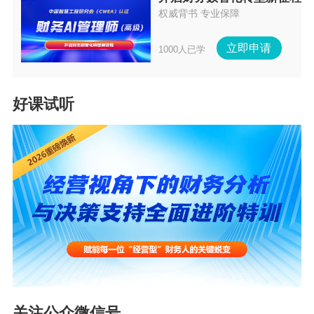
明、对应业务的合同或协议、非现金方式支付的付款
权威背书 专业保障
凭证，这三项为硬性必备资料，以现金方式支付的，
无法适用该条款；
立即申请
1000人已学
02、需形成完整证据链：除必备资料外，建议同步留
存货物运输凭证、出入库单、会计核算记录等佐证资
料，完整证实业务真实性，即可在汇缴时正常扣除，
好课试听
无需做纳税调增。
问题三：
哪些凭证，绝对不能作为企业所得税税前扣除凭证？
28号公告政策原文
第十二条 企业取得私自印制、伪造、变造、作废、开
票方非法取得、虚开、填写不规范等不符合规定的发
关注公众微信号