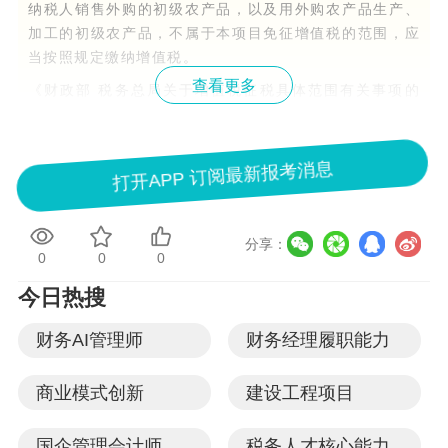
纳税人销售外购的初级农产品，以及用外购农产品生产、
加工的初级农产品，不属于本项目免征增值税的范围，应
当按照规定缴纳增值税。
查看更多
《财政部 税务总局关于增值税征税具体范围有关事项的
公告》（财政部 税务总局公告2026年第9号）附件1《适
用9%增值税税率货物范围注释》第一条规定，农产品，
是指农业、林业、畜牧业、渔业生产的各种植物、动物的
打开APP 订阅最新报考消息
初级产品。第(二)项规定，动物类包括人工养殖和天然生
长的各种动物的初级产品。具体征税范围为：
5. 其他动物及其他动物组织。
分享：
0
0
0
其他动物，是指水产品、兽类、禽类、爬行类动物以外的
今日热搜
动物，如昆虫类、两栖类动物等。
其他动物组织，是指上述列举以外各种动物的其他组织。
财务AI管理师
财务经理履职能力
本货物的征税范围包括：
（1）蚕茧，包括鲜茧和干茧，以及蚕蛹。
商业模式创新
建设工程项目
（2）天然蜂蜜，是指采集的未经加工的天然蜂蜜、鲜蜂
国企管理会计师
税务人才核心能力
王浆等。