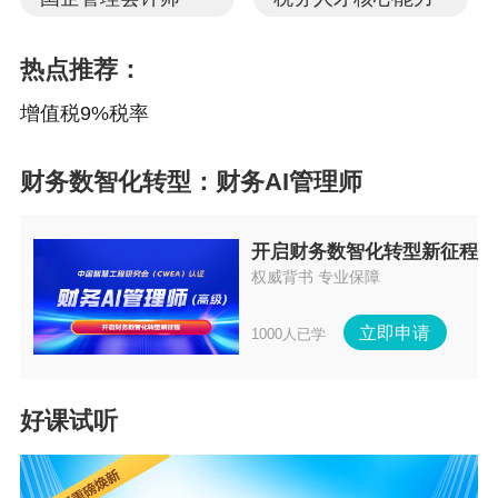
（3）动物树脂，如虫胶等。
热点推荐：
（4）其他动物组织，如动物骨、动物骨粒、壳、兽角、
动物血液、动物分泌物、蚕种等。
增值税9%税率
燕窝、干鱼翅、动物排泄物不属于农产品的征税范围。
根据上述规定，牲畜的粪便为动物排泄物，不属于农产品
财务数智化转型：财务AI管理师
的征税范围，一般纳税人企业将饲养的牲畜产生的粪便直
接对外销售不能免征增值税，应该按照13%的税率计算缴
开启财务数智化转型新征程
纳增值税。
权威背书 专业保障
企业所得税
0
2
立即申请
1000人已学
《中华人民共和国企业所得税法》（主席令第六十三号，
主席令第二十三号修订）第二十七条第（一）项规定，企
好课试听
业从事农、林、牧、渔业项目的所得，可以免征、减征企
业所得税。
《中华人民共和国企业所得税法实施条例》（国务院令第