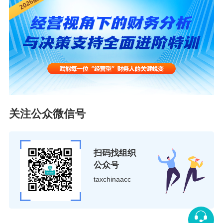
512号）第八十六条规定，企业所得税法第二十七条第
（一）项规定的企业从事农、林、牧、渔业项目的所得，
可以免征、减征企业所得税，是指：
（一）企业从事下列项目的所得，免征企业所得税：
1.蔬菜、谷物、薯类、油料、豆类、棉花、麻类、糖料、
水果、坚果的种植；
2.农作物新品种的选育；
关注公众微信号
3.中药材的种植；
4.林木的培育和种植；
5.牲畜、家禽的饲养；
扫码找组织
6.林产品的采集；
公众号
7.灌溉、农产品初加工、兽医、农技推广、农机作业和维
taxchinaacc
修等农、林、牧、渔服务业项目；
8.远洋捕捞。
（二）企业从事下列项目的所得，减半征收企业所得税：