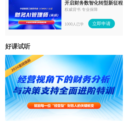
开启财务数智化转型新征程
耗用的购进货物（不包括固定资产）、
在建工程。
权威背书 专业保障
加工修理修配服务和交通运输服务；
（六）购进的旅客运
（三）非正常损失的不动产，以及该不
输服务、贷款服务、
立即申请
1000人已学
动产所耗用的
购进货物和建筑服务
；
餐饮服务、居民日常
服务和娱乐服务。
（四）非正常损失的不动产在建工程所
耗用的
购进货物和建筑服务
。不动产在
好课试听
（七）财政部和国家
建工程包括纳税人新建、改建、扩建、
税务总局规定的其他
修缮、装饰不动产。
情形。
本条第二款第三项、第四项所称货
本条第（四）项、第
物，是指构成不动产实体的材料和设
（五）项所称货物，
备，包括建筑装饰材料和给排水、采
是指构成不动产实体
暖、卫生、通风、照明、通讯、燃气、
的材料和设备，包括
消防、中央空调、电梯、电气、
光伏发
建筑装饰材料和给排
电
、智能化楼宇设备及配套设施等。
水、采暖、卫生、通
风、照明、通讯、煤
本条例所称固定资产，是指使用期限超
气、消防、中央空
过
个月的机器、机械、运输工具以
12
调、电梯、电气、智