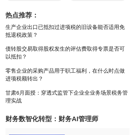
以外的
经营活动
，并取得与之相关的
在产品、产成品所耗
货币或者非货币形式的经济利益；
用的购进货物（不包
热点推荐：
括固定资产）、加工
（二）不属于增值税法第六条规定的
生产企业出口已抵扣过进项税的旧设备能否适用免
修理修配劳务和交通
情形。
抵退税政策？
运输服务。
（四）非正常损失的
实施条例
第十九条
增值税法第二十二
债转股交易取得股权发生的评估费取得专票是否可
不动产，以及该不动
条第三项所称非正常损失，是指因管理
以抵扣？
产所耗用的
购进货
不善造成货物被盗、丢失、霉烂变质，
物、设计服务和建筑
零售企业的采购产品用于职工福利，在什么时点做
以及因违反法律法规造成货物或者不动
服务
。
进项税额转出？
产被依法没收、销毁、拆除
等
情形。
（五）非正常损失的
增值税法第二十二条第三项所称非正常
甘肃6月面授：穿透式监管下企业全业务场景税务管
不动产在建工程所耗
损失项目，包括：
理实战
用的
购进货物、设计
（一）非正常损失的购进货物，以及与
服务和建筑服务
。
之相关的加工修理修配服务和交通运输
财务数智化转型：财务AI管理师
纳税人新建、改建、
服务；
扩建、修缮、装饰不
（二）非正常损失的在产品、产成品所
动产，均属于不动产