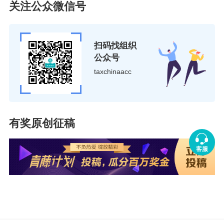
及其他与生产经营相关的设备、工具、
关注公众微信号
能化楼宇设备及配套
器具等。
设施。
实施条例
第二十条
纳税人的交际应酬
第二十八条
不动
消费属于增值税法所称个人消费。
扫码找组织
产、无形资产的具体
公众号
范围，按照本办法所
taxchinaacc
注：
增值税法第三条
在中华人民共
附的《销售服务、无
和国境内(以下简称境内)销售货物、
形资产或者不动产注
服务、无形资产、不动产(以下称应
释》执行。
税交易)，以及进口货物的单位和个
固定资产，是指使用
有奖原创征稿
人(包括个体工商户)，为增值税的纳
期限超过12个月的机
税人，应当依照本法规定缴纳增值
器、机械、运输工具
客服
税。
以及其他与生产经营
销售货物、服务、无形资产、不动
有关的设备、工具、
产，是指有偿转让货物、不动产的所
器具等有形动产。
有权，有偿提供服务，有偿转让无形
非正常损失，是指因
资产的所有权或者使用权。
管理不善造成货物被
第四条
在境内发生应税交易，是指