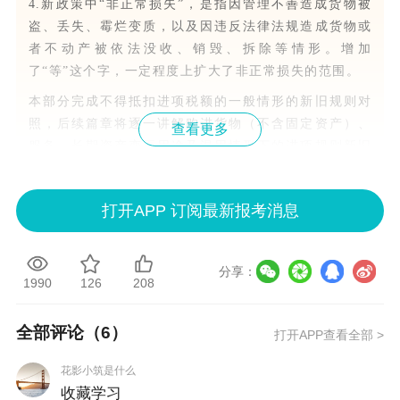
4.新政策中“非正常损失”，是指因管理不善造成货物被
盗、丢失、霉烂变质，以及因违反法律法规造成货物或
者不动产被依法没收、销毁、拆除等情形。增加
了“等”这个字，一定程度上扩大了非正常损失的范围。
本部分完成不得抵扣进项税额的一般情形的新旧规则对
照，后续篇章将逐一讲解购进货物（不含固定资产）、
查看更多
服务、长期资产变更用途及混用情形下的进项规则新旧
变化。
旧政策：财税〔201
新政策：《增值税法》《中华人民共和
打开APP 订阅最新报考消息
6〕36号附件1
国增值税法实施条例》
第二十七条
下列项
增值税法第二十二条
纳税人的下列进
目的进项税额不得从
项税额不得从其销项税额中抵扣：
分享：
1990
126
208
销项税额中抵扣：
（一）适用简易计税方法计税项目对应
（一）用于简易计税
的进项税额；
全部评论（
6
）
打开APP查看全部 >
方法计税项目、免征
（二）免征增值税项目对应的进项税
增值税项目、集体福
花影小筑是什么
额；
利或者个人消费的购
收藏学习