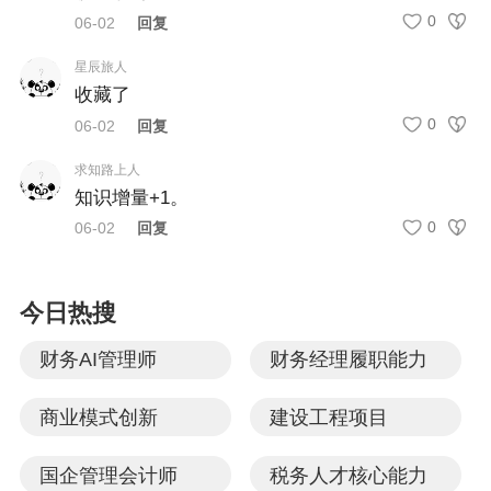
（三）非正常损失项目对应的进项税
进货物、加工修理修
0
06-02
回复
额；
配劳务、服务、无形
资产和不动产。
其中
星辰旅人
（四）购进并用于集体福利或者个人消
收藏了
涉及的固定资产、无
费的货物、服务、无形资产、不动产对
形资产、不动产，仅
应的进项税额；
0
06-02
回复
指专用于上述项目的
（五）购进并直接用于消费的餐饮服
求知路上人
固定资产、无形资产
务、居民日常服务和娱乐服务对应的进
知识增量+1。
（不包括其他权益性
项税额；
0
06-02
回复
无形资产）、不动
（六）国务院规定的其他进项税额。
产。
纳税人的交际应酬消
今日热搜
费属于个人消费。
实施条例
第二十二条
纳税人购进货
物、服务、无形资产、不动产，用于
财务AI管理师
财务经理履职能力
（二）非正常损失的
同时符合下列情形的
非应税交易
（以
购进货物，以及相关
下统称
不得抵扣非应税交易
），对应
的加工修理修配劳务
商业模式创新
建设工程项目
的进项税额不得从销项税额中抵扣：
和交通运输服务。
国企管理会计师
税务人才核心能力
（一）发生增值税法第三条至第五条
（三）非正常损失的