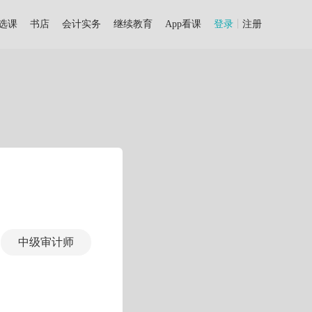
选课
书店
会计实务
继续教育
App看课
登录
注册
中级审计师