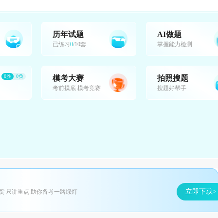
历年试题
AI做题
已练习
0
/10套
掌握能力检测
0胜
0负
模考大赛
拍照搜题
考前摸底 模考竞赛
搜题好帮手
立即下载>
货 只讲重点 助你备考一路绿灯