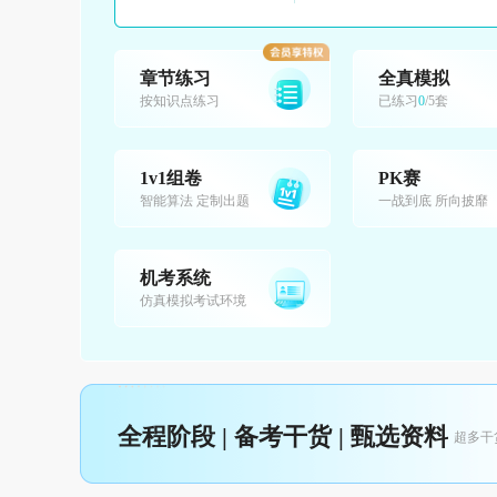
章节练习
全真模拟
按知识点练习
已练习
0
/5套
1v1组卷
PK赛
智能算法 定制出题
一战到底 所向披靡
机考系统
仿真模拟考试环境
全程阶段 | 备考干货 | 甄选资料
超多干