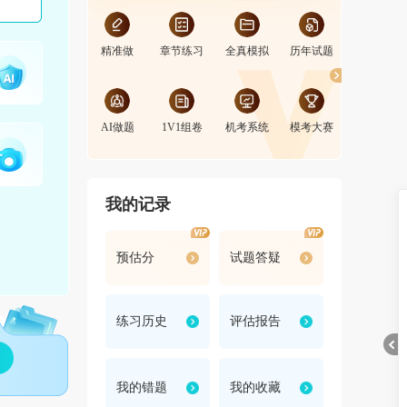
精准做
章节练习
全真模拟
历年试题
PK赛
AI做题
1V1组卷
机考系统
模考大赛
排行榜
我的记录
预估分
试题答疑
练习历史
评估报告
我的错题
我的收藏