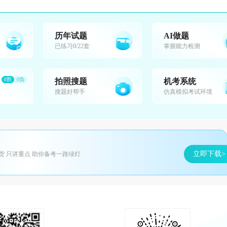
历年试题
AI做题
已练习
0
/22套
掌握能力检测
0胜
0负
拍照搜题
机考系统
搜题好帮手
仿真模拟考试环境
立即下载>
货 只讲重点 助你备考一路绿灯