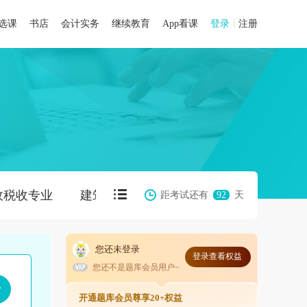
选课
书店
会计实务
继续教育
App看课
登录
注册
政税收专业
建筑与房地产专业
知识产权
距考试还有
92
天
您还未登录
登录查看权益
您还不是题库会员用户~
开通题库会员尊享20+权益