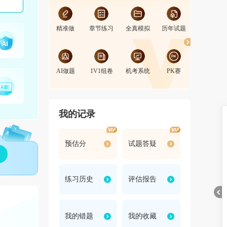
精准做
章节练习
全真模拟
历年试题
知识点视频
AI做题
1V1组卷
机考系统
PK赛
知识点掌握度
我的记录
预估分
试题答疑
练习历史
评估报告
我的错题
我的收藏