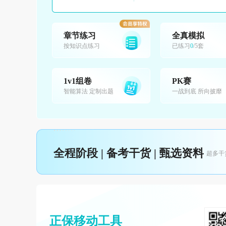
章节练习
全真模拟
按知识点练习
已练习
0
/5套
1v1组卷
PK赛
智能算法 定制出题
一战到底 所向披靡
全程阶段 | 备考干货 | 甄选资料
超多干
正保移动工具