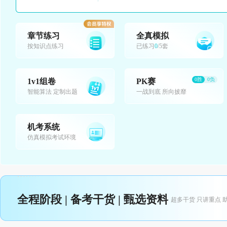
章节练习
全真模拟
按知识点练习
已练习
0
/5套
0胜
0负
1v1组卷
PK赛
智能算法 定制出题
一战到底 所向披靡
机考系统
仿真模拟考试环境
全程阶段 | 备考干货 | 甄选资料
超多干货 只讲重点 