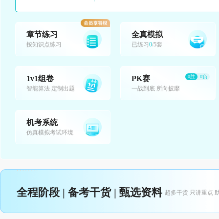
章节练习
全真模拟
按知识点练习
已练习
0
/5套
0胜
0负
1v1组卷
PK赛
智能算法 定制出题
一战到底 所向披靡
机考系统
仿真模拟考试环境
全程阶段 | 备考干货 | 甄选资料
超多干货 只讲重点 