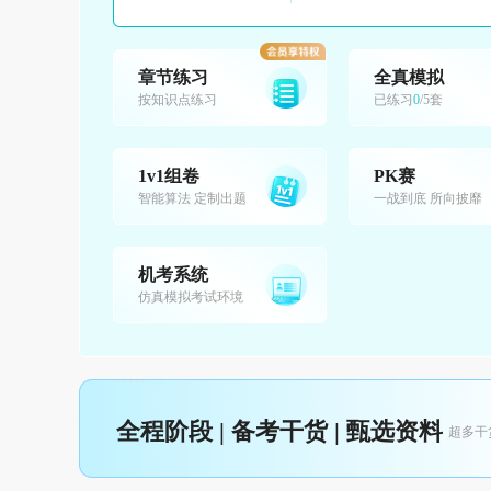
章节练习
全真模拟
按知识点练习
已练习
0
/5套
1v1组卷
PK赛
智能算法 定制出题
一战到底 所向披靡
机考系统
仿真模拟考试环境
全程阶段 | 备考干货 | 甄选资料
超多干