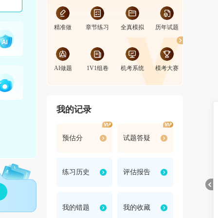
精准做
章节练习
全真模拟
历年试题
PK赛
AI做题
1V1组卷
机考系统
模考大赛
自助判分
我的记录
预估分
试题答疑
练习历史
评估报告
我的错题
我的收藏