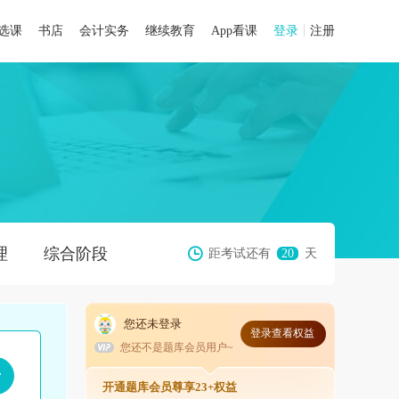
选课
书店
会计实务
继续教育
App看课
登录
注册
理
综合阶段
距考试还有
20
天
您还未登录
登录查看权益
您还不是题库会员用户~
开通题库会员尊享23+权益