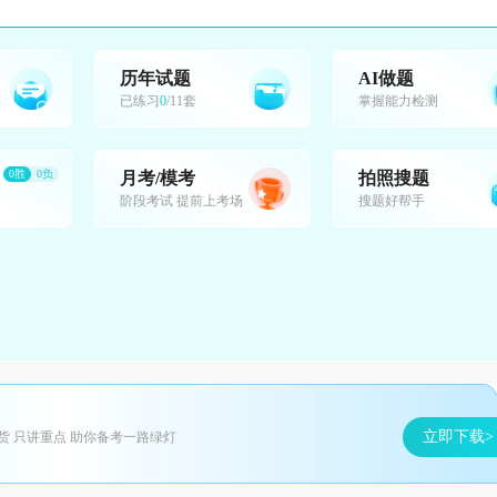
历年试题
AI做题
已练习
0
/11套
掌握能力检测
0胜
0负
月考/模考
拍照搜题
阶段考试 提前上考场
搜题好帮手
立即下载>
货 只讲重点 助你备考一路绿灯