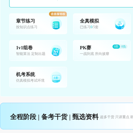
章节练习
全真模拟
按知识点练习
已练习
0
/5套
0胜
0负
1v1组卷
PK赛
智能算法 定制出题
一战到底 所向披靡
机考系统
仿真模拟考试环境
全程阶段 | 备考干货 | 甄选资料
超多干货 只讲重点 