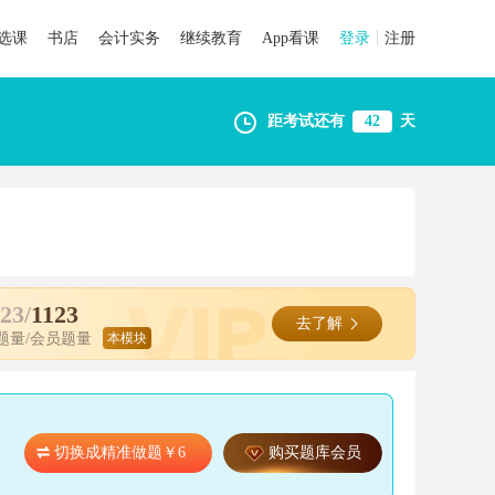
选课
书店
会计实务
继续教育
App看课
登录
注册
距考试还有
42
天
23/
1123
去了解
题量/会员题量
切换成精准做题￥6
购买题库会员