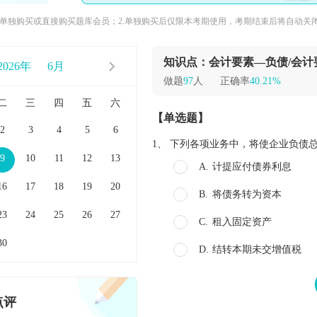
择单独购买或直接购买题库会员；2.单独购买后仅限本考期使用，考期结束后将自动关闭
2026年
6月
做题
97
人
正确率
40.21%
二
三
四
五
六
【单选题】
2
3
4
5
6
1、
下列各项业务中，将使企业负债
9
10
11
12
13
A.
计提应付债券利息
16
17
18
19
20
B.
将债务转为资本
23
24
25
26
27
C.
租入固定资产
30
D.
结转本期未交增值税
点评