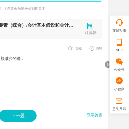
；3.题库会员随会员到期关闭
知识点：会计要素—负债/会计要素（综合）/会计基本假设和会计基础
在线客服
计算器
收藏
纠错
APP
总额减少的是：
公众号
小程序
折
意见反馈
下一题
显示答案