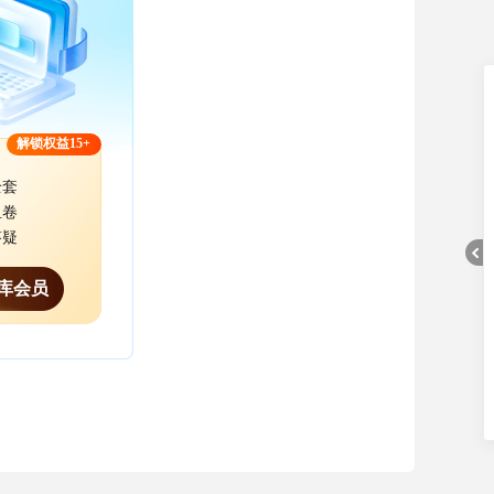
解锁权益15+
全套
组卷
答疑
库会员
折