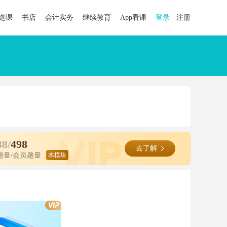
选课
书店
会计实务
继续教育
App看课
登录
注册
38/
498
去了解
题量/会员题量